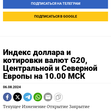
ПОДПИСАТЬСЯ НА ТЕЛЕГРАМ
ПОДПИСАТЬСЯ В GOOGLE
Индекс доллара и
котировки валют G20,
Центральной и Северной
Европы на 10.00 МСК
06.08.2024
Текущее Изменение Открытие Закрытие Дневной Дневной Годовой Годовой значение к максимум минимум максимум минимум закрытию, % Индекс доллара к 6 валютам : 102,99 0,117 102,88 102,87 103 102,69 106,51 101,29 Евро 1,0934 -0,16 1,0952 1,0952 1,0963 1,0935 1,1044 1,0602 Японская иена 145,58 0,98 144,16 144,17 146,36 143,63 161,99 140,82 Британский фунт 1,2742 -0,24 1,2777 1,2773 1,2803 1,2743 1,3044 1,23 Канадский доллар 1,3832 0,07 1,3824 1,3823 1,3833 1,3794 1,3946 1,323 Шведская крона 10,5366 -0,1 10,5409 10,5473 10,5608 10,5143 11,0487 10,0558 Швейцарский франк 0,8537 0,16 0,8518 0,8523 0,8571 0,8518 0,9224 0,84 Валюты G20: Аргентинский песо 934,5 0,16 0 934,5 0 0 935 810,65 Австралийский доллар 0,6504 0,14 0,6496 0,6495 0,654 0,6492 0,6839 0,635 Бразильский реал 5,7239 0 5,7239 5,7238 5,7259 5,7171 5,8648 4,8314 Индийская рупия 83,9136 -0,12 83,991 84,018 83,991 83,838 84,1647 82,65 Индонезийская рупия 16 178 -0,01 16 200 16 180 16 205 16 175 16 493 15 450 Китайский юань 7,1447 0,21 7,1606 7,13 7,1606 7,144 7,2774 7,1097 Мексиканский песо 19,356 0,12 19,3365 19,332 19,364 19,1469 20,043 16,2645 Российский рубль 85 0,15 85,5605 84,8705 85,5605 85,02 95,4705 82,02 Саудовский риал 3,7535 0 3,7534 3,7534 3,7545 3,7533 3,7545 3,7483 Турецкая лира 33,291 -0,1 33,3484 33,3248 33,5701 33,2551 33,5701 29,567 Южнокорейская вона 1 375,26 0,65 1 366,99 1 366,4 1 375,95 1 366,7 1 400,15 1 291,17 Южноафриканский ранд 18,4916 -0,16 18,5075 18,5207 18,5425 18,4071 19,3912 17,8718 Европа: Польский злотый 3,9349 0,24 3,9255 3,9256 3,9365 3,9202 4,1235 3,892 Чешская крона 23,11 0,18 23,069 23,069 23,111 23,081 23,883 22,308 Венгерский форинт 362,6 0,15 362,25 362,07 362,79 361,87 373,51 343,35 Норвежская крона 11,0155 0 11,0039 11,0156 11,0226 10,9655 11,1381 10,1432