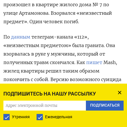
произошел в квартире жилого дома № 7 по
улице Артамонова. Взорвался «неизвестный
предмет». Один человек погиб.
По
данным
телеграм-канала «112»,
«неизвестным предметом» была граната. Она
взорвалась в руке у мужчины, который от
полученных травм скончался. Как
пишет
Mash,
жилец квартиры решил таким образом
покончить с собой. Версию возможного суицида
отрабатывают
и в оперативных службах.
ПОДПИШИТЕСЬ НА НАШУ РАССЫЛКУ
Погибшим оказался 62-летний Игорь А.,
ПОДПИСАТЬСЯ
уточняет
Mash. Он бывший военный. Мужчина
Утренняя
Еженедельная
страдал болезнью Паркинсона — на прошлой