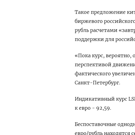
Такое предложение кит
биржевого российского
рубль расчетами «зав
поддержки для россий
«Пока курс, вероятно, о
перспективой движения
фактического увеличен
Санкт-Петербург.
Индикативный курс LSEG
к евро - 92,59.
Беспоставочные однод
евро/рубль находятся с