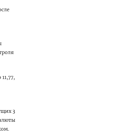
осле
ы
троля
11,77,
ущих 3
валюты
ком.