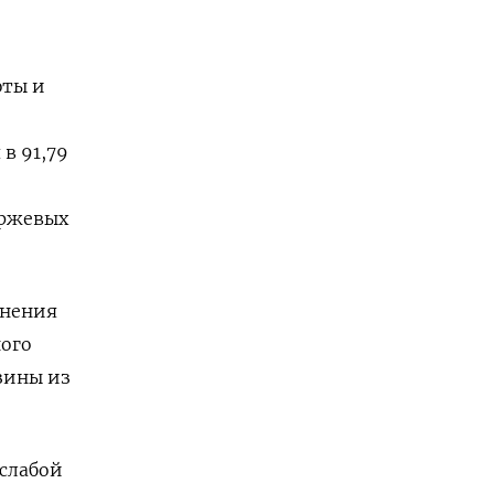
юты и
в 91,79
,
иржевых
енения
ного
зины из
слабой