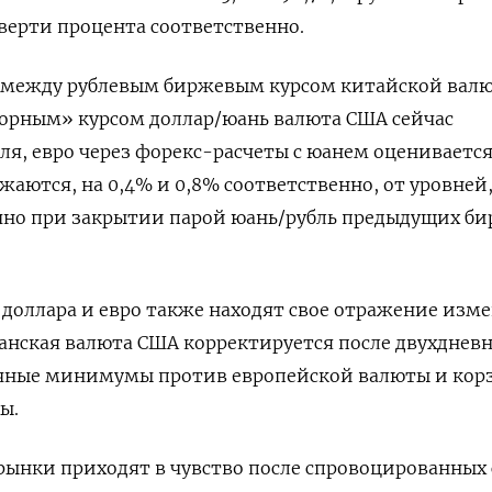
верти процента соответственно.
 между рублевым биржевым курсом китайской вал
рным» курсом доллар/юань валюта США сейчас
бля, евро через форекс-расчеты с юанем оценивается 
жаются, на 0,4% и 0,8% соответственно, от уровней
чно при закрытии парой юань/рубль предыдущих б
 доллара и евро также находят свое отражение изм
канская валюта США корректируется после двухднев
чные минимумы против европейской валюты и кор
ы.
рынки приходят в чувство после спровоцированных 