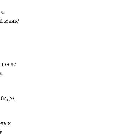
ля
ой юань/
 после
а
84,70,
ль и
т