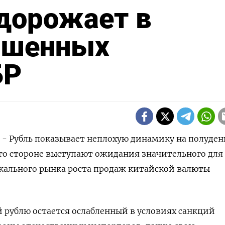
дорожает в
ышенных
БР
) - Рубль показывает неплохую динамику на полуде
 его стороне выступают ожидания значительного для
кального рынка роста продаж китайской валюты
рублю остается ослабленный в условиях санкций