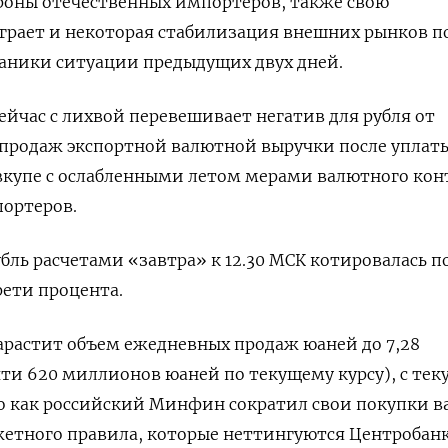
роны отечественных импортеров, также свою
грает и некоторая стабилизация внешних рынков п
паники ситуации предыдущих двух дней.
ейчас с лихвой перевешивает негатив для рубля от
 продаж экспортной валютной выручки после уплат
вкупе с ослабленными летом мерами валютного кон
портеров.
ль расчетами «завтра» к 12.30 МСК котировалась по 
рети процента.
нарастит объем ежедневных продаж юаней до 7,28
ти 620 миллионов юаней по текущему курсу), с тек
го как российский Минфин сократил свои покупки 
жетного правила, которые неттингуются Центробан