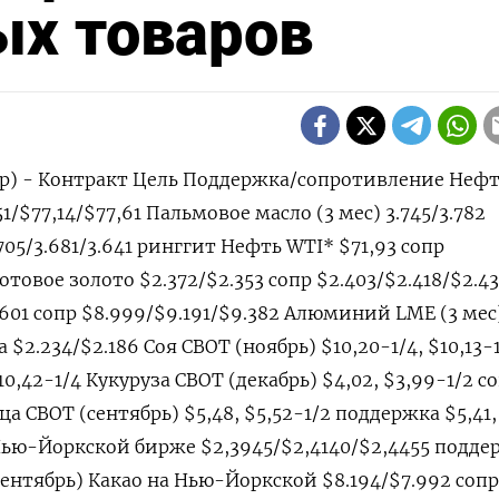
ых товаров
ер) - Контракт Цель Поддержка/сопротивление Нефт
51/$77,14/$77,61 Пальмовое масло (3 мес) 3.745/3.782
05/3.681/3.641 ринггит Нефть WTI* $71,93 сопр
потовое золото $2.372/$2.353 сопр $2.403/$2.418/$2.4
.601 сопр $8.999/$9.191/$9.382 Алюминий LME (3 мес
 $2.234/$2.186 Соя CBOT (ноябрь) $10,20-1/4, $10,13-
 $10,42-1/4 Кукуруза CBOT (декабрь) $4,02, $3,99-1/2 с
а CBOT (сентябрь) $5,48, $5,52-1/2 поддержка $5,41,
а Нью-Йоркской бирже $2,3945/$2,4140/$2,4455 подде
(сентябрь) Какао на Нью-Йоркской $8.194/$7.992 сопр