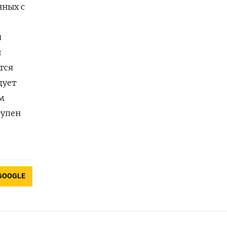
нных с
я
и
тся
дует
м
тупен
GOOGLE