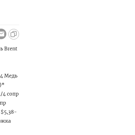
ь Brent
34 Медь
)*
1/4 сопр
опр
 $5,38-
ржка