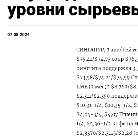
уровни сырьев
07.08.2024
СИНГАПУР, 7 авг (Рейт
$75,41/$74,73 сопр $76,
ринггита поддержка 3.7
$73,58/$74,21/$74,59 С
LME (3 мес)* $8.763/$8
$2.311/$2.359 поддержка
$10,31-1/4, $10,35-1/2,
$4,05-3/4, $4,07 Пшениц
1/4, $5,36-1/2 Кофе н
$2,3370/$2,3115/$2,28 