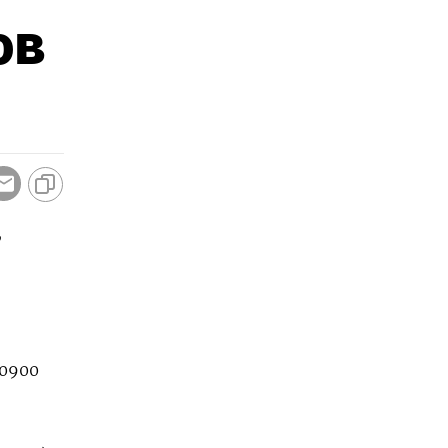
ов
,
,0900