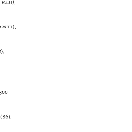
0 млн),
0 млн),
),
(300
 (861