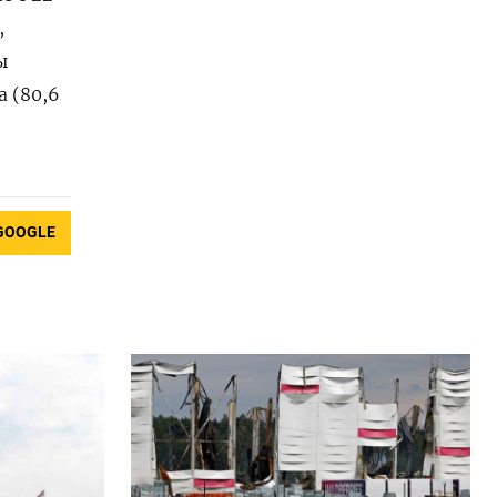
,
ы
а (80,6
GOOGLE