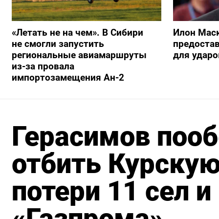
«Летать не на чем». В Сибири
Илон Маск
не смогли запустить
предостав
региональные авиамаршруты
для ударо
из-за провала
импортозамещения Ан-2
Герасимов поо
отбить Курскую
потери 11 сел 
«Газпрома»