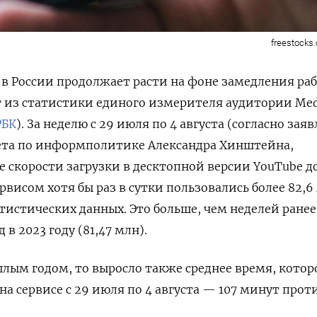
freestocks.
в России продолжает расти на фоне замедления ра
т из статистики единого измерителя аудитории Med
РБК
). За неделю с 29 июля по 4 августа (согласно зая
ета по информполитике Александра Хинштейна,
е скорости загрузки в десктопной версии YouTube 
рвисом хотя бы раз в сутки пользовались более 82,6
атистических данных. Это больше, чем неделей ранее
д в 2023 году (81,47 млн).
шлым годом, то выросло также среднее время, котор
а сервисе с 29 июля по 4 августа — 107 минут прот