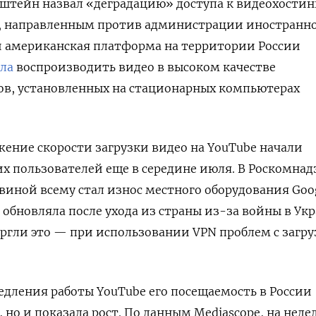
штейн назвал «деградацию» доступа к видеохостин
 направленным против администрации иностранн
и американская платформа на территории России
ала
воспроизводить видео в высоком качестве
ов, установленных на стационарных компьютерах
ение скорости загрузки видео на YouTube начали
их пользователей еще в середине июля. В Роскомнад
 виной всему стал износ местного оборудования Goog
 обновляла после ухода из страны из-за войны в Укр
ергли это — при использовании VPN проблем с загр
медления работы YouTube его посещаемость в России
, но и показала рост. По данным Mediascope, на недел