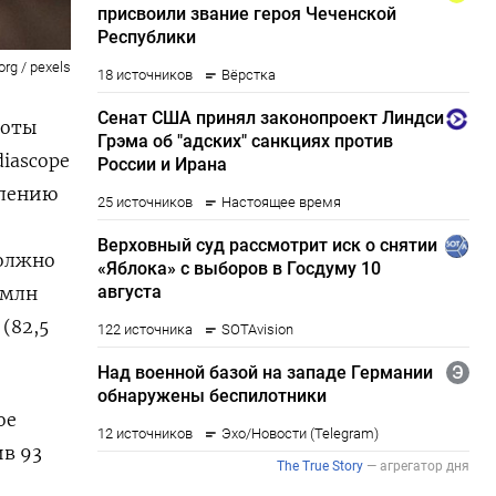
org / pexels
боты
iascope
влению
должно
 млн
 (
82,5
ое
ив 93