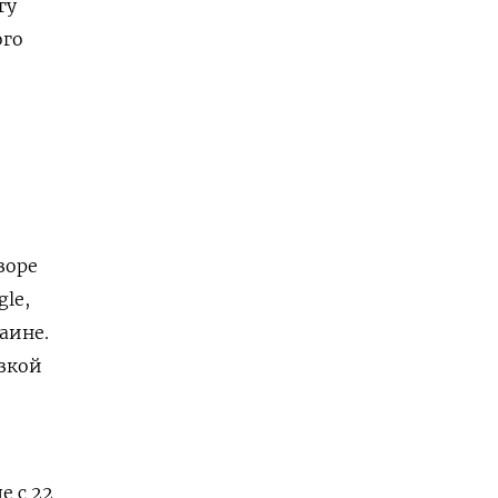
гу
ого
зоре
le,
аине.
узкой
е с 22