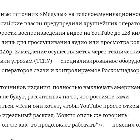
нные источник «Медузы» на телекоммуникационн
оссийские власти предупредили крупнейших операт
орости воспроизведения видео на YouTube до 128 ки
ит лишь для прослушивания аудио или просмотра ро
240p. Замедление осуществляется через технически
твия угрозам (ТСПУ) — специализированное оборудо
х операторов связи и контролируемое Роскомнадзор
источников издания, полностью выключать америка
не будут, рассчитывая на то, что россияне сами
аться. «Если они хотят, чтобы YouTube просто откры
то идеальный расклад. Можно опять же говорить:
 он же как-то продолжает работать“», — пояснил о