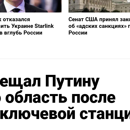
 отказался
Сенат США принял зак
ить Украине Starlink
об «адских санкциях» 
в вглубь России
России
бещал Путину
 область после
и ключевой станц