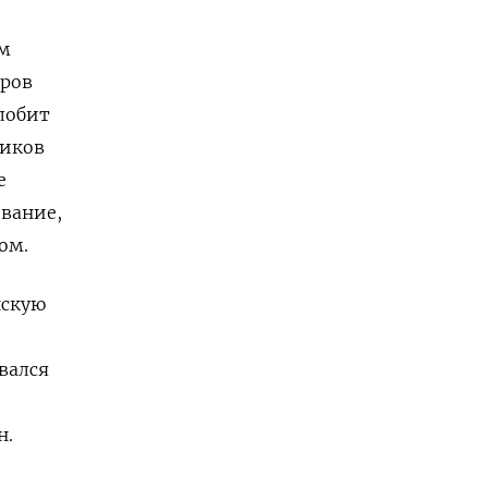
ом
оров
лобит
ликов
е
вание,
ом.
нскую
вался
н.