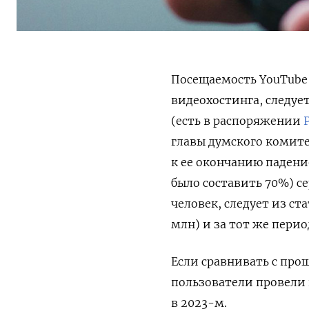
Посещаемость YouTube 
видеохостинга, следуе
(есть в распоряжении
главы думского комит
к ее окончанию падени
было составить 70%) се
человек, следует из ст
млн
) и за тот же перио
Если сравнивать с про
пользователи провели н
в 2023-м.