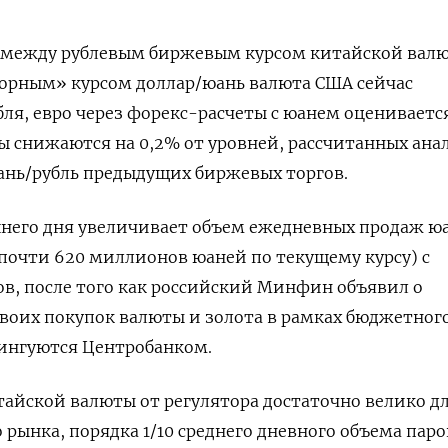
 между рублевым биржевым курсом китайской вал
рным» курсом доллар/юань валюта США сейчас
бля, евро через форекс-расчеты с юанем оцениваетс
юты снижаются на 0,2% от уровней, рассчитанных ан
ань/рубль предыдущих биржевых торгов.
шнего дня увеличивает объем ежедневных продаж ю
(почти 620 миллионов юаней по текущему курсу) с
в, после того как российский Минфин объявил о
своих покупок валюты и золота в рамках бюджетног
тингуются Центробанком.
айской валюты от регулятора достаточно велико д
 рынка, порядка 1/10 среднего дневного объема пар