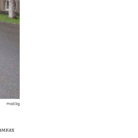
mod.bg
амках