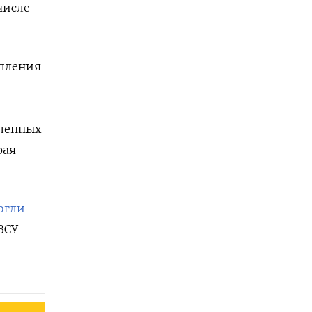
числе
упления
еленных
рая
огли
 ВСУ