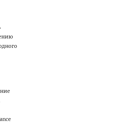
ь
лению
одного
ение
м
ance