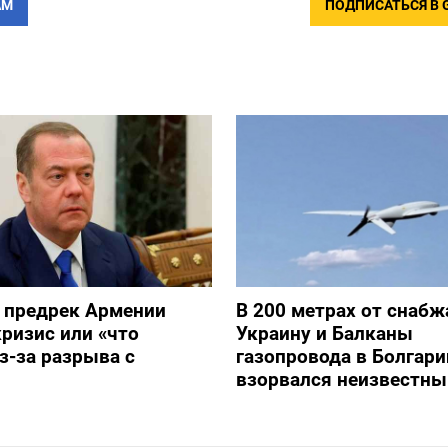
АМ
ПОДПИСАТЬСЯ В 
 предрек Армении
В 200 метрах от снаб
ризис или «что
Украину и Балканы
з-за разрыва с
газопровода в Болгари
взорвался неизвестны