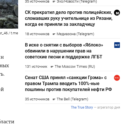
r_46 / t.me
о
ин
чных
ь.
ой
бласти