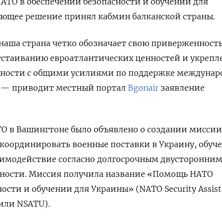
ТО в обеспечении безопасности и обучении для
ующее решение принял кабмин балканской страны.
наша страна четко обозначает свою приверженност
тстаиванию евроатлантических ценностей и укреп
рности с общими усилиями по поддержке междунар
, — приводит местный портал
Bgonair
заявление
ТО в Вашингтоне было объявлено о создании миссии
 координировать военные поставки в Украину, обуч
заимодействие согласно долгосрочным двусторонни
сности
. Миссия получила название
«Помощь НАТО
ости и обучении для Украины» (NATO Security Assist
e или NSATU).