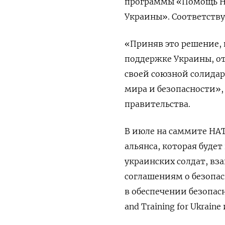
программы
«Помощь НА
Украины»
. Соответств
«Приняв это решение, 
поддержке Украины, о
своей союзной солида
мира и безопасности»
правительства.
В июле на саммите НА
альянса,
которая будет
украинских солдат, в
соглашениям о безопа
в обеспечении безопасн
and Training for Ukrain