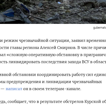
gubernato
ели режим чрезвычайной ситуации, заявил временн
сти главы региона Алексей Смирнов. В числе прич
звал «сложную оперативную обстановку в приграни
сть ликвидировать последствия захода ВСУ в област
ивной обстановки координировать работу сил един
емы предупреждения и ликвидации чрезвычайных
, —
написал
он в своем телеграм-канале.
едь, сообщает, что
в результате обстрелов Курской о