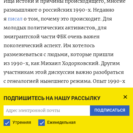
Ища истоки и причины происходящего, многие
размышляют о российских 1990-х. Недавно
я
писал
о том, почему это происходит. Для
молодых политических активистов, для
эмигрантской части ФБК очень важен
поколенческий аспект. Им хотелось
размежеваться с людьми, которые пришли
из 1990-х, как Михаил Ходорковский. Другим
участникам этой дискуссии важно разобраться
с генеалогией нынешнего режима. Опыт 1990-х
годов у разных людей чрезвычайно разный. Одни
ПОДПИШИТЕСЬ НА НАШУ РАССЫЛКУ
обогатились, для других это было временем
возможностей, третьи все потеряли.
ПОДПИСАТЬСЯ
Возможности и опасности
Утренняя
Еженедельная