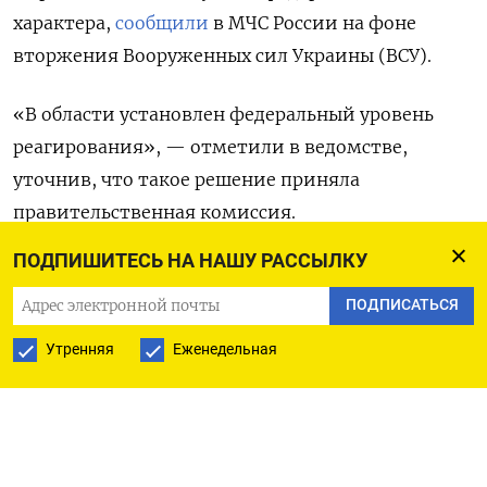
характера,
сообщили
в МЧС России на фоне
вторжения Вооруженных сил Украины (ВСУ).
«В области установлен федеральный уровень
реагирования», — отметили в ведомстве,
уточнив, что такое решение приняла
правительственная комиссия.
ПОДПИШИТЕСЬ НА НАШУ РАССЫЛКУ
Чрезвычайную ситуацию федерального
характера объявляют в случаях, когда
ПОДПИСАТЬСЯ
количество пострадавших превышает 500
Утренняя
Еженедельная
человек или размер ущерба составляет более
500 млн руб. До этого в Курской области
действовал региональный режим ЧС.