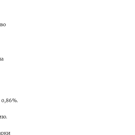
тво
на
 0,86%.
ию.
арки