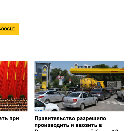
GOOGLE
ать при
Правительство разрешило
производить и ввозить в