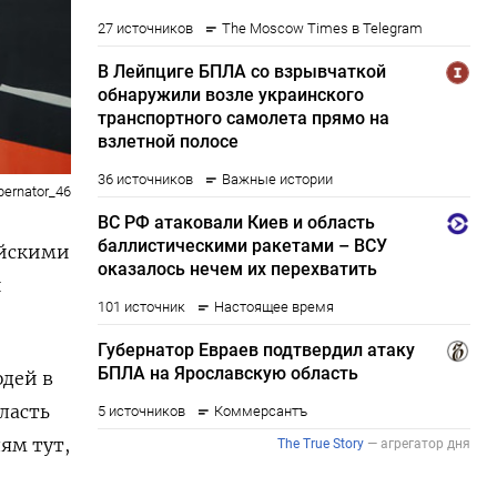
bernator_46
ийскими
й
юдей в
ласть
ям тут,