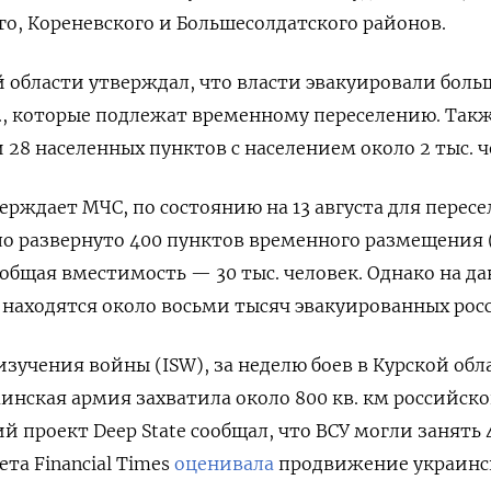
го, Кореневского и Большесолдатского районов.
й области утверждал, что власти эвакуировали боль
с., которые подлежат временному переселению. Такж
 28 населенных пунктов с населением около 2 тыс. ч
верждает МЧС, по состоянию на 13 августа для перес
ло развернуто 400 пунктов временного размещения 
х общая вместимость — 30 тыс. человек. Однако на д
 находятся около восьми тысяч эвакуированных рос
зучения войны (ISW), за неделю боев в Курской об
раинская армия захватила около 800 кв. км российск
ий проект Deep
State
сообщал, что ВСУ могли занять 
та Financial
Times
оценивала
продвижение украинс