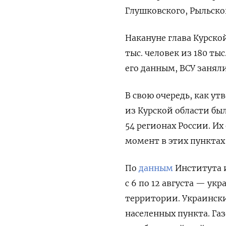
Глушковского, Рыльско
Накануне глава Курско
тыс. человек из 180 ты
его данным, ВСУ заняли
В свою очередь, как ут
из Курской области бы
54 регионах России. И
момент в этих пунктах
По
данным
Института и
с 6 по 12 августа — ук
территории. Украинск
населенных пункта. Газе