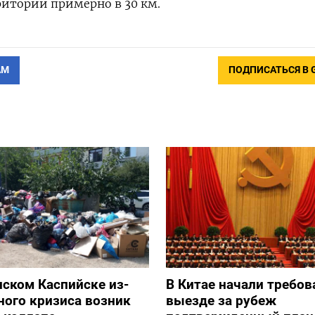
ритории примерно в 30 км.
АМ
ПОДПИСАТЬСЯ В 
нском Каспийске из-
В Китае начали требов
ного кризиса возник
выезде за рубеж