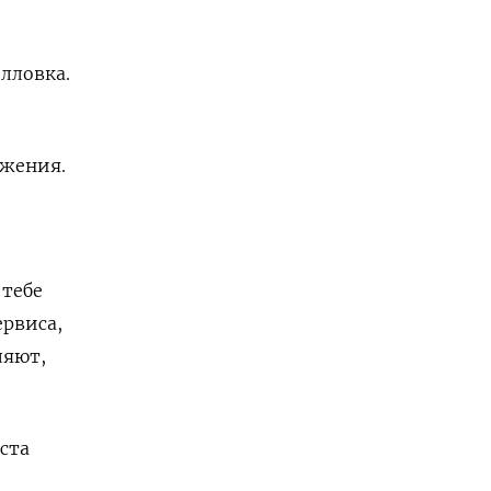
илловка.
ожения.
 тебе
ервиса,
ляют,
ста