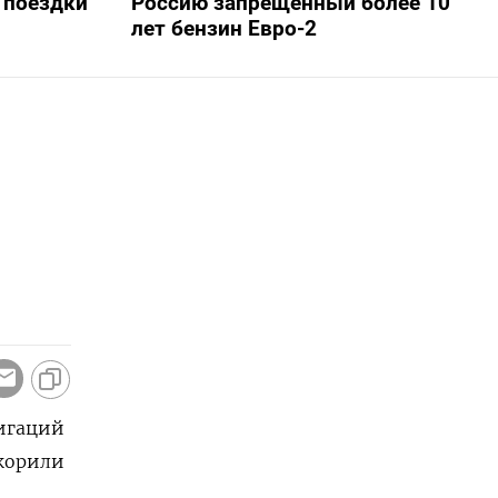
 поездки
Россию запрещенный более 10
лет бензин Евро-2
лигаций
скорили