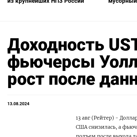
из крупнейших НПЗ России
мусорный
Доходность UST
фьючерсы Уолл
рост после дан
13.08.2024
13 авг (Рейтер) - Долл
США снизилась, а фью
подъем после выхода д