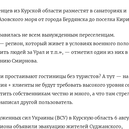
енцев из Курской области разместят в санаториях и
Азовского моря от города Бердянска до поселка Кир
равилась не всем вынужденным переселенцам.
— регион, который живет в условиях военного пол
ть людей за Урал и т.п.», — отметил один из них в
ению Смирнова.
и простаивают гостиницы без туристов? А тут — на
ия + клиенты не будут требовать высокого уровня с
атить собственникам честно и много, а что там стре
написал другой пользователь.
женных сил Украины (ВСУ) в Курскую область 6 авгу
гиона объявили эвакуацию жителей Суджанского,