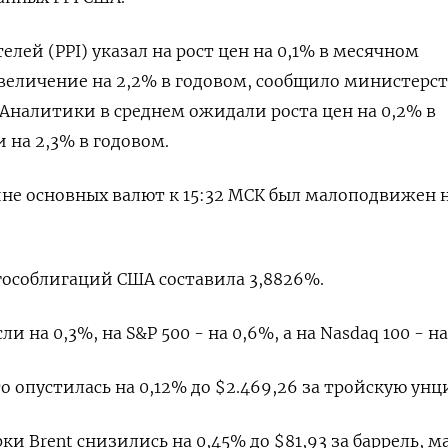
лей (PPI) указал на рост цен на 0,1% в месячном
величение на 2,2% в годовом, сообщило министерс
 Аналитики в среднем ожидали роста цен на 0,2% в
на 2,3% в годовом.
ине основных валют к 15:32 МСК был малоподвижен 
гособлигаций США составила 3,8826%.
 на 0,3%, на S&P 500 - на 0,6%, а на Nasdaq 100 - на
о опустилась на 0,12% до $2.469,26 за тройскую унц
и Brent снизились на 0,45% до $81,93 за баррель, м