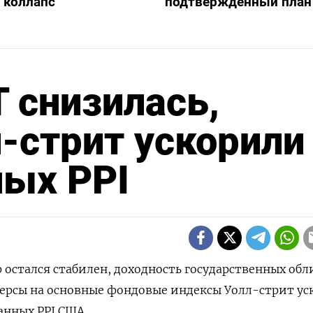
 коллапс
подтвержденный план
 снизилась,
-стрит ускорили
ных PPI
ар остался стабилен, доходность государственных об
черсы на основные фондовые индексы Уолл-стрит у
анных PPI США.