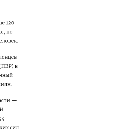
ше 120
е, по
еловек.
еленцев
(ПВР) в
анный
сиян.
ласти —
ой
44
ких сил