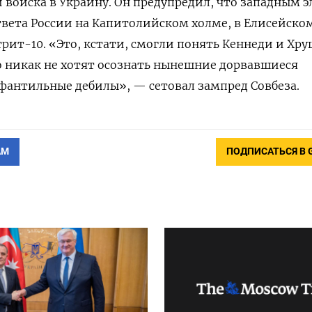
и войска в Украину. Он предупредил, что западным 
ответа России на Капитолийском холме, в Елисейско
трит-10. «Это, кстати, смогли понять Кеннеди и Хр
Но никак не хотят осознать нынешние дорвавшиеся
нфантильные дебилы», — сетовал зампред Совбеза.
АМ
ПОДПИСАТЬСЯ В 