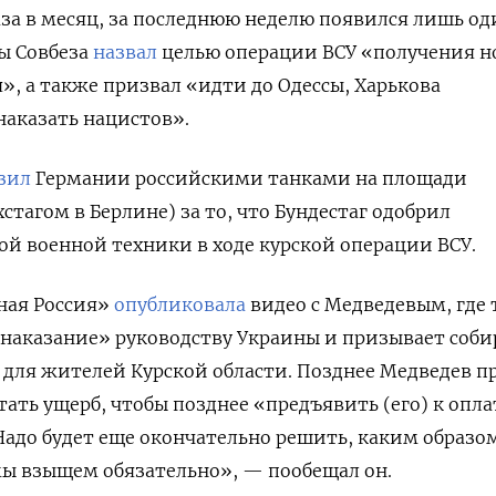
раза в месяц, за последнюю неделю появился лишь од
вы Совбеза
назвал
целью операции ВСУ «получения н
», а также призвал «идти до Одессы, Харькова
наказать нацистов».
зил
Германии российскими танками на площади
стагом в Берлине) за то, что Бундестаг одобрил
й военной техники в ходе курской операции ВСУ.
иная Россия»
опубликовала
видео с Медведевым, где 
наказание» руководству Украины и призывает соби
для жителей Курской области. Позднее Медведев п
тать ущерб, чтобы позднее «предъявить (его) к опла
Надо будет еще окончательно решить, каким образо
мы взыщем обязательно», — пообещал он.