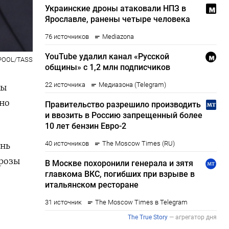
a/POOL/TASS
ны
но
ень
грозы