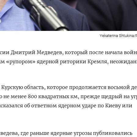
Yekaterina Shtukin
сии Дмитрий Медведев, который после начала вой
ным «рупором» ядерной риторики Кремля, неожидан
 Курскую область, которое продолжается восьмой д
 не менее 800 квадратных км, прежде щедрый на у
ысказался об ответном ядерном ударе по Киеву или
ведева, где раньше ядерные угрозы публиковались