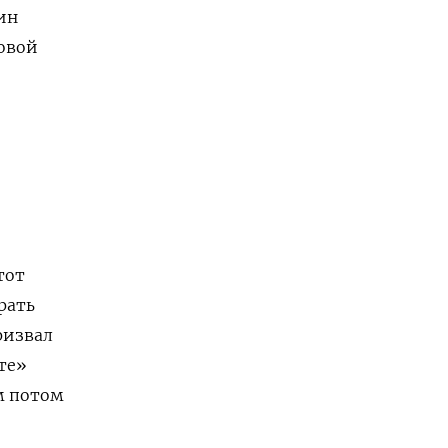
ин
овой
тот
рать
ризвал
те»
м потом