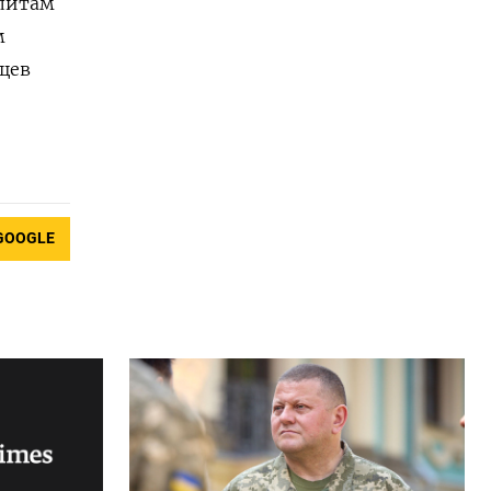
элитам
м
ущев
GOOGLE