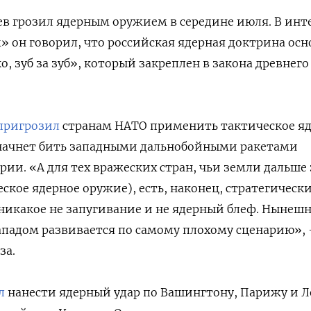
в грозил ядерным оружием в середине июля. В инт
 он говорил, что российская ядерная доктрина осн
о, зуб за зуб», который закреплен в закона древнего
пригрозил
странам НАТО применить тактическое я
 начнет бить западными дальнобойными ракетами
рии. «А для тех вражеских стран, чьи земли дальше
ское ядерное оружие), есть, наконец, стратегическ
, никакое не запугивание и не ядерный блеф. Нынеш
ападом развивается по самому плохому сценарию»,
за.
л
нанести ядерный удар по Вашингтону, Парижу и Л