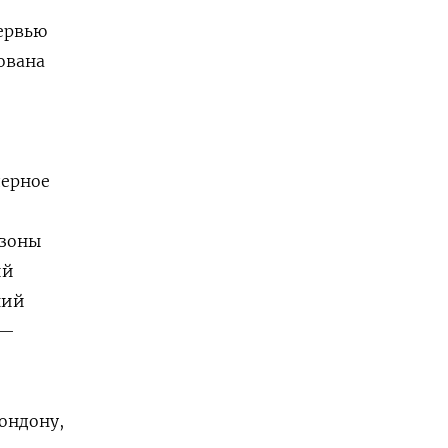
ервью
ована
дерное
 зоны
ий
ний
 —
ондону,