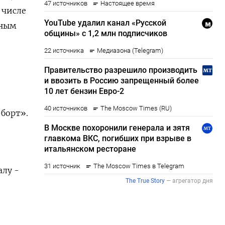
 числе
нным
и
борт».
алу -