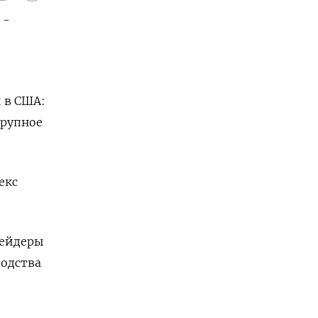
 -
 в США:
крупное
екс
рейдеры
одства