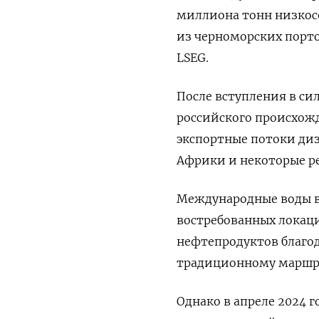
миллиона тонн низкосе
из черноморских портов
LSEG.
После вступления в си
российского происхожд
экспортные потоки диз
Африки и некоторые ре
Международные воды в
востребованных локаци
нефтепродуктов благода
традиционному маршру
Однако в апреле 2024 