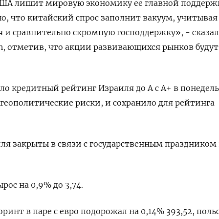
США лишит мировую экономику ее главной поддержк
о, что китайский спрос заполнит вакуум, учитывая
 и сравнительно скромную господдержку», - сказа
h, отметив, что акции развивающихся рынков будут
ило кредитный рейтинг Израиля до A с A+ в понедел
 геополитические риски, и сохранило для рейтинга
ля закрыты в связи с государственным праздником 
ос на 0,9% до 3,74.
ринт в паре с евро подорожал на 0,14% 393,52, поль