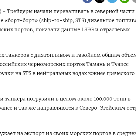
) - Трейдеры начали переваливать в северной части
е «борт-борт» (ship-to-ship, STS) дизельное топлив
ских портов, показали данные LSEG и отраслевых
рех танкеров с дизтопливом и газойлем общим объ
 российских черноморских портов Тамань и Туапсе
рузки на STS в нейтральных водах южнее греческого
ри танкера погрузили в целом около 100.000 тонн в
апсе и так же направляются к Северо-Эгейским ост
ружает на экспорт из своих морских портов в среднем