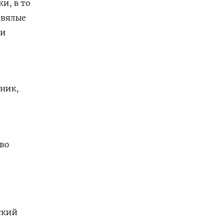
и, в то
 вялые
ли
ьник,
во
ский