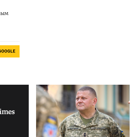
рым
GOOGLE