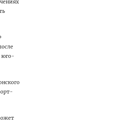
учениях
ть
Ф
после
 юго-
онского
Порт-
может