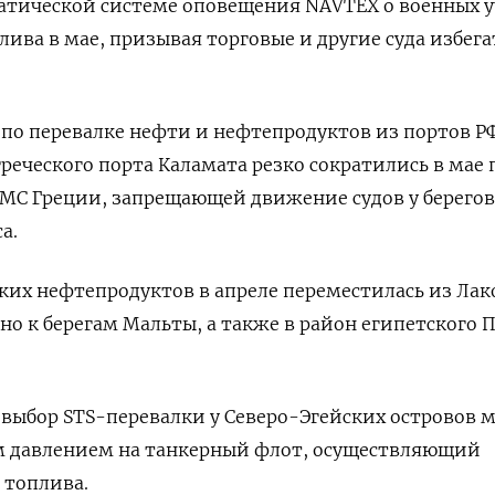
тической системе оповещения NAVTEX о военных 
лива в мае, призывая торговые и другие суда избега
 по перевалке нефти и нефтепродуктов из портов Р
реческого порта Каламата резко сократились в мае 
МС Греции, запрещающей движение судов у берегов
а.
ких нефтепродуктов в апреле переместилась из Лак
о к берегам Мальты, а также в район египетского 
выбор STS-перевалки у Северо-Эгейских островов 
им давлением на танкерный флот, осуществляющий
 топлива.