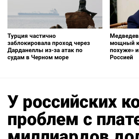
Турция частично
Медведев
заблокировала проход через
мощный к
Дарданеллы из-за атак по
похуже» и
судам в Черном море
Россией
У российских к
проблем с пла
миллиардов дол