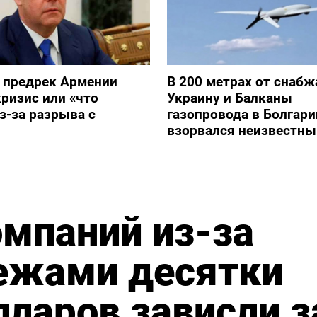
 предрек Армении
В 200 метрах от снаб
ризис или «что
Украину и Балканы
з-за разрыва с
газопровода в Болгари
взорвался неизвестны
омпаний из-за
тежами десятки
ларов зависли з