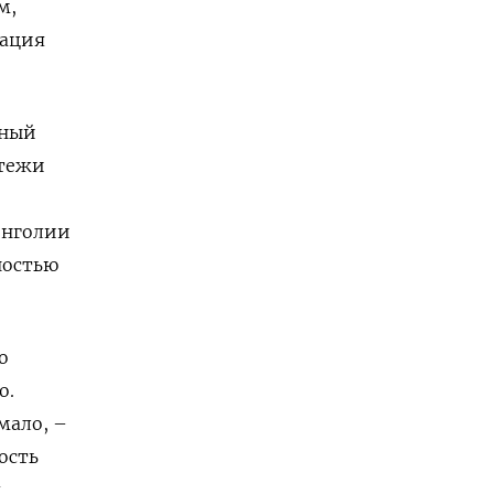
м,
уация
пный
атежи
онголии
ностью
о
о.
мало, –
ость
я