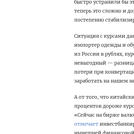
быстро устранили бы эт
теперь это сложно и до
постепенно стабилизир
Ситуация с курсами да
импортер одежды и об
из России в рублях, ку
невыгодный — разница 
потери при конвертац
заработать на нашем 
А от того, что китайск
процентов дороже курс
«Сейчас на бирже валют
отмечает
инвестбанкир
нынешней финансовой с