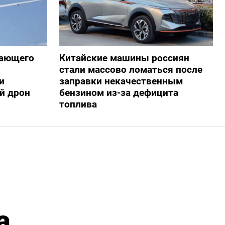
жающего
Китайские машины россиян
стали массово ломаться после
и
заправки некачественным
й дрон
бензином из-за дефицита
топлива
а