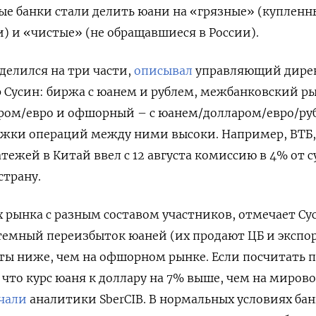
е банки стали делить юани на «грязные» (купленн
) и «чистые» (не обращавшиеся в России).
делился на три части,
описывал
управляющий дире
р Сусин: биржа с юанем и рублем, межбанковский ры
аром/евро и офшорный – с юанем/долларом/евро/ру
жки операций между ними высоки. Например, ВТБ,
атежей в Китай ввел с 12 августа комиссию в 4% от
страну.
х рынка с разным составом участников, отмечает Су
темный переизбыток юаней (их продают ЦБ и экспор
ты ниже, чем на офшорном рынке. Если посчитать 
 что курс юаня к доллару на 7% выше, чем на миров
чали
аналитики SberCIB. В нормальных условиях ба