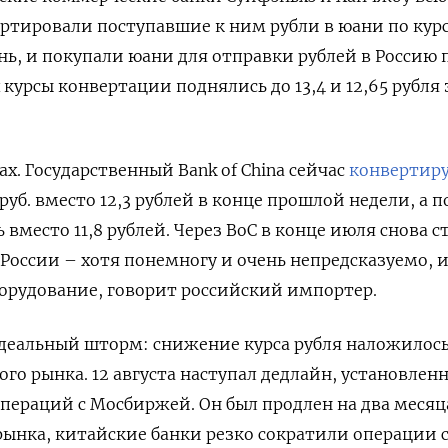
ртировали поступавшие к ним рубли в юани по кур
ань, и покупали юани для отправки рублей в Россию п
 их курсы конвертации поднялись до 13,4 и 12,65 рубля 
ах. Государственный Bank of China сейчас
конвертир
 руб. вместо 12,3 рублей в конце прошлой недели, а 
ь вместо 11,8 рублей. Через BoC в конце июля снова с
России – хотя понемногу и очень непредсказуемо, и
орудование, говорит российский импортер.
деальный шторм: снижение курса рубля наложилось
о рынка. 12 августа наступал дедлайн, установлен
пераций с Мосбиржей. Он был продлен на два месяца
рынка, китайские банки резко сократили операции с