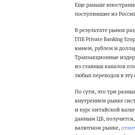
Еще раньше иностранны
поступившие из России
В результате рынок раз
ГПБ Private
Banking
Его
юанем, рублем и долл
Транзакционные издер
из главных каналов пл
любых переводов в эту 
По сути, это три разны
внутреннем рынке сис
и курс китайской валю
данным ЦБ, получится,
валютном рынке,
отме