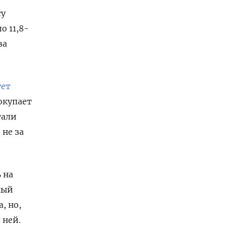
су
о 11,8-
за
ует
покупает
тали
 не за
 на
ный
, но,
 ней.