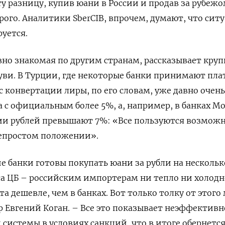
у разницу, купив юани в России и продав за рубежо
рого. Аналитики SberCIB, впрочем, думают, что сит
уется.
вно знакомая по другим странам, рассказывает кру
уви. В Турции, где некоторые банки принимают пл
рс конвертации лиры, по его словам, уже давно очень
с официальным более 5%, а, например, в банках М
ии рублей превышают 7%: «Все пользуются возмож
непростом положении».
ие банки готовы покупать юани за рубли на нескольк
а ЦБ – российским импортерам ни тепло ни холодн
а дешевле, чем в банках. Вот только толку от этого 
 Евгений Коган. – Все это показывает неэффективн
истемы в условиях санкций, что в итоге обернетс