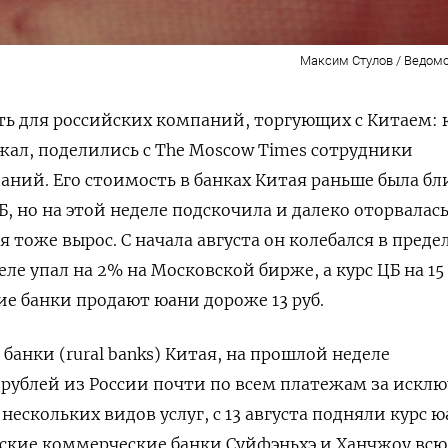
Максим Стулов / Ведомо
ь для российских компаний, торгующих с Китаем: 
жал, поделились с The
Moscow
Times сотрудники
аний. Его стоимость в банках Китая раньше была бл
, но на этой неделе подскочила и далеко оторвалась
я тоже вырос. С начала августа он колебался в предел
еделе упал на 2% на Московской бирже, а курс ЦБ на 15
кие банки продают юани дороже 13 руб.
банки (rural banks) Китая, на прошлой неделе
рублей из России почти по всем платежам за искл
ескольких видов услуг, с 13 августа подняли курс ю
ьские коммерческие банки Суйфэньхэ и Ханчжоу всю