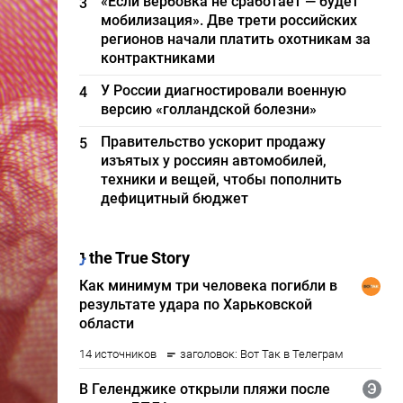
«Если вербовка не сработает — будет
3
мобилизация». Две трети российских
регионов начали платить охотникам за
контрактниками
У России диагностировали военную
4
версию «голландской болезни»
Правительство ускорит продажу
5
изъятых у россиян автомобилей,
техники и вещей, чтобы пополнить
дефицитный бюджет