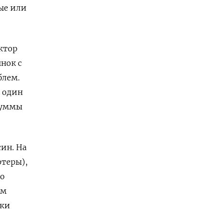
ые или
ктор
нок с
блем.
 один
 суммы
син. На
теры),
по
ом
нки