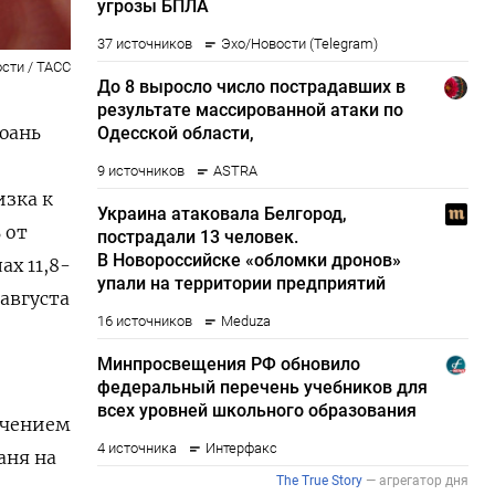
сти / ТАСС
юань
изка к
 от
ах 11,8-
 августа
ючением
аня на