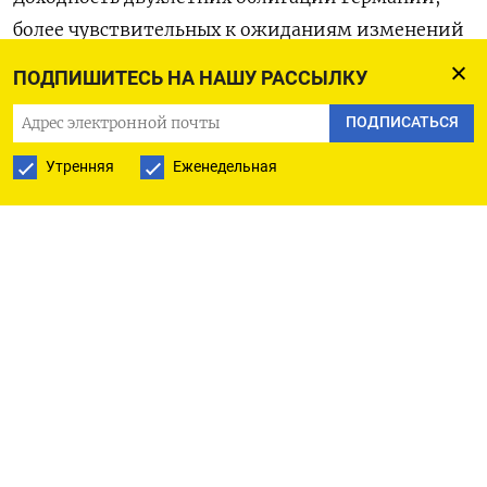
более чувствительных к ожиданиям изменений
в денежно-кредитной политике, удерживалась
ПОДПИШИТЕСЬ НА НАШУ РАССЫЛКУ
на уровне 2,33%.
ПОДПИСАТЬСЯ
Оригинал сообщения на английском языке
Утренняя
Еженедельная
доступен по коду:
(Гарри Робертсон)
ПОДПИСАТЬСЯ НА ТЕЛЕГРАМ
ПОДПИСАТЬСЯ В GOOGLE