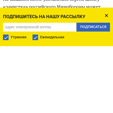
«зачистка» российского Минобороны может
продолжится новой серией арестов
ПОДПИШИТЕСЬ НА НАШУ РАССЫЛКУ
высокопоставленных силовиков, проваливших
ПОДПИСАТЬСЯ
оборону Курской области, где больше недели
хозяйничают украинские войска.
Утренняя
Еженедельная
Следствием происходящего под Курском, где
Москва утратила контроль над территорией
в 1000 квадратных километров и 82
населенными пунктами, могут стать уголовные
дела против представителей военных и силовых
властей,
сообщает «Верстка»
со ссылкой
на источники в правительстве и парламенте.
Преследование может затронуть и гражданских
чиновников, допустивших эту ситуацию,