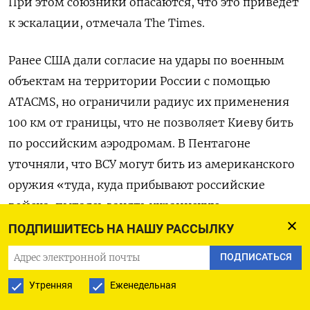
При этом союзники опасаются, что это приведет
к эскалации, отмечала The
Times.
Ранее США дали согласие на удары по военным
объектам на территории России с помощью
ATACMS, но ограничили радиус их применения
100 км от границы, что не позволяет Киеву бить
по российским аэродромам. В Пентагоне
уточняли, что ВСУ могут бить из американского
оружия «туда, куда прибывают российские
войска, пытаясь занять украинскую
территорию».
ПОДПИШИТЕСЬ НА НАШУ РАССЫЛКУ
ПОДПИСАТЬСЯ
Президент РФ Владимир Путин на фоне этого
заявлял, что удары Киева западным оружием
Утренняя
Еженедельная
по территории России «близки к агрессии».