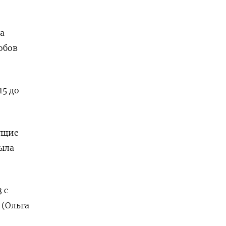
за
обов
15 до
дущие
была
 с
 (Ольга