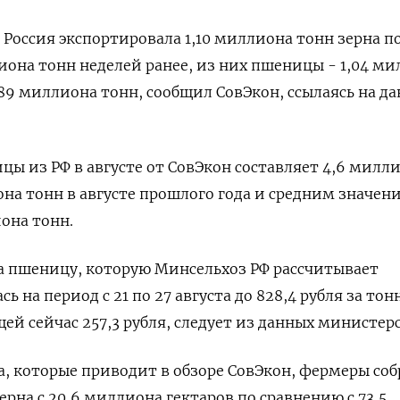
Россия экспортировала 1,10 миллиона тонн зерна п
иона тонн неделей ранее, из них пшеницы - 1,04 м
,89 миллиона тонн, сообщил СовЭкон, ссылаясь на д
цы из РФ в августе от СовЭкон составляет 4,6 милл
она тонн в августе прошлого года и средним значен
иона тонн.
а пшеницу, которую Минсельхоз РФ рассчитывает
 на период с 21 по 27 августа до 828,4 рубля за тон
ей сейчас 257,3 рубля, следует из данных министерс
та, которые приводит в обзоре СовЭкон, фермеры со
рна с 20,6 миллиона гектаров по сравнению с 73,5