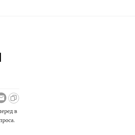
и
перед в
проса.