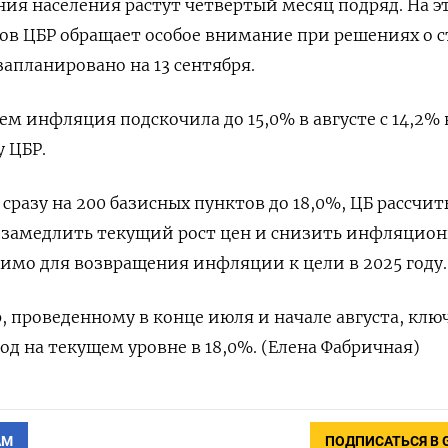
я населения растут четвертый месяц подряд. На э
ов ЦБР обращает особое внимание при решениях о с
апланировано на 13 сентября.
м инфляция подскочила до 15,0% в августе с 14,2% 
у ЦБР.
сразу на 200 базисных пунктов до 18,0%, ЦБ рассчит
о замедлить текущий рост цен и снизить инфляцио
имо для возвращения инфляции к цели в 2025 году.
, проведенному в конце июля и начале августа, клю
од на текущем уровне в 18,0%. (Елена Фабричная)
АМ
ПОДПИСАТЬСЯ В 