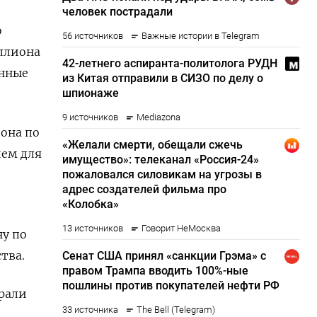
о
иллиона
анные
иона по
ием для
ну по
тва.
брали