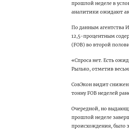
прошлой неделе в усло
аналитики ожидают ак
По данным агентства И
12,5-процентным соде
(FOB) во второй полови
«Спроса нет. Есть ожид
Рылько, отметив весьм
СовЭкон видит снижени
тонну FOB неделей ране
Очередной, но выдающ
прошлой неделе завер
происхождения, было з