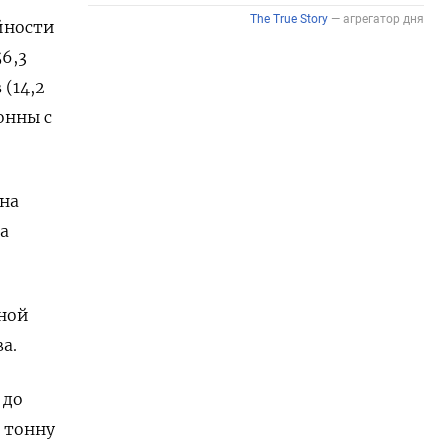
йности
56,3
(14,2
онны с
на
 а
ной
а.
 до
а тонну