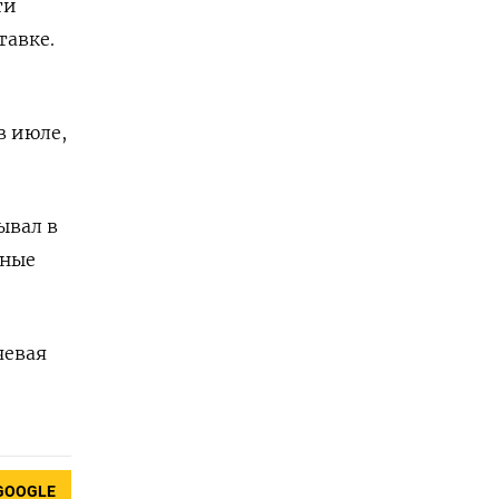
ти
тавке.
в июле,
ывал в
нные
чевая
GOOGLE