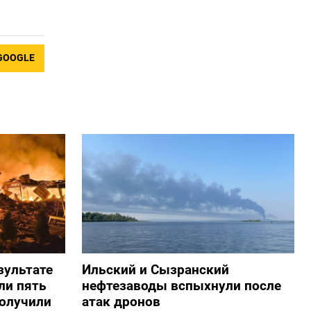
GOOGLE
зультате
Ильский и Сызранский
ли пять
нефтезаводы вспыхнули после
получили
атак дронов