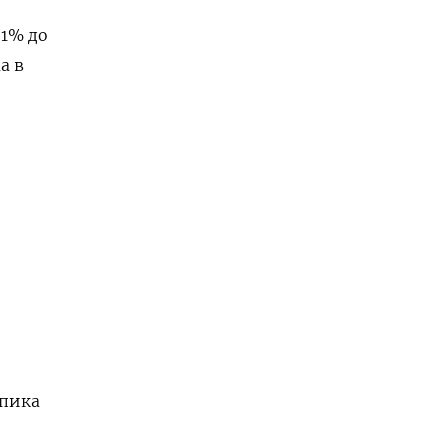
,1% до
а в
 пика