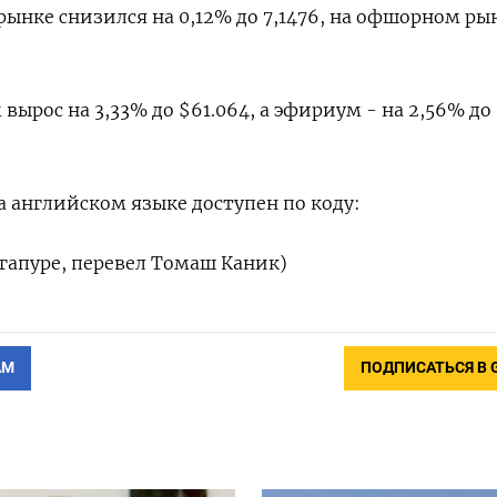
ынке снизился на 0,12% до 7,1476, на офшорном рын
ырос на 3,33% до $61.064, а эфириум - на 2,56% до
 английском языке доступен по коду:
гапуре, перевел Томаш Каник)
АМ
ПОДПИСАТЬСЯ В 