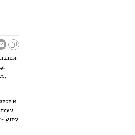
мпании
да
ее,
авок и
аняем
Т-Банка