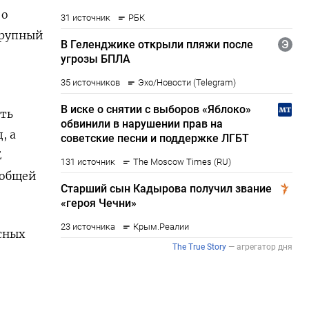
 о
крупный
ть
, а
E
 общей
сных