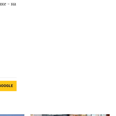
ке - на
GOOGLE