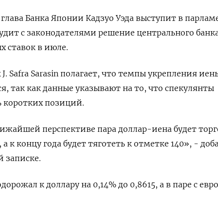
лава Банка Японии Кадзуо Уэда выступит в парлам
бсудит с законодателями решение центрального банка
 ставок в июле.
J. Safra Sarasin полагает, что темпы укрепления иен
ся, так как данные указывают на то, что спекулянты
ь коротких позиций.
ижайшей перспективе пара доллар-иена будет торг
 а к концу года будет тяготеть к отметке 140», - доб
й записке.
рожал к доллару на 0,14% до 0,8615, а в паре с евро