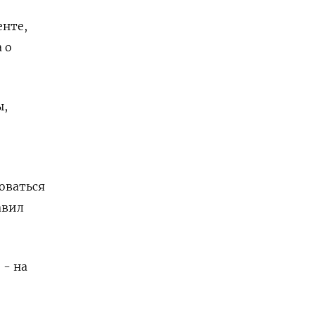
енте,
 о
ы,
оваться
авил
 - на