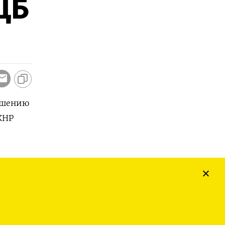
ЦБ
ношению
КНР
 к
ума с 5
44.
с на