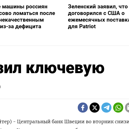
е машины россиян
Зеленский заявил, что
сово ломаться после
договорился с США о
 некачественным
ежемесячных поставка
из-за дефицита
для Patriot
зил ключевую
%
йтер) - Центральный банк Швеции во вторник сниз