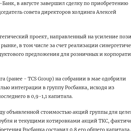
-Банк, в августе завершил сделку по приобретению
дседатель совета директоров холдинга Алексей
ратегический проект, направленный на усиление поз
рынке, в том числе за счет реализации синергетиче
одуктового предложения для розничных и корпорат
а (ранее - TCS Group) на собрании в мае одобрили
лью интеграции в группу Росбанка, исходя из
следнего в 0,9-1,1 капитала.
ду объявленной стоимостью акций группы для целе
 рубля и текущими котировками акций ТКС, фактич
етения Росбанка составил 0,8 его общего капитала,