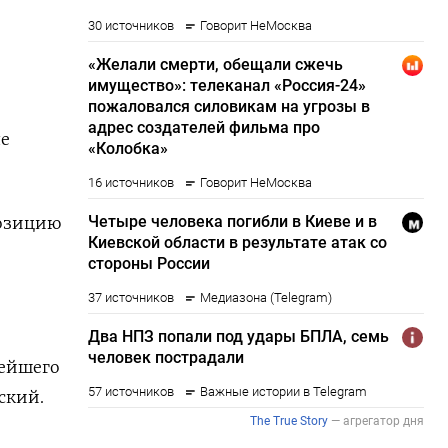
ле
позицию
нейшего
ский.