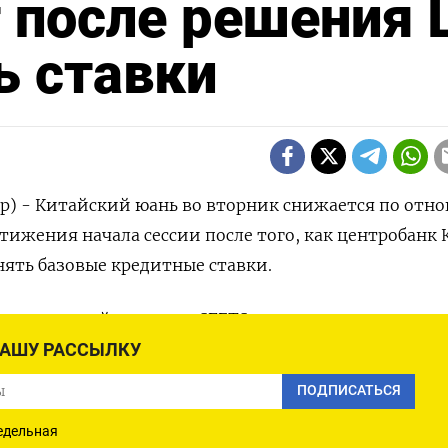
 после решения 
ь ставки
ер) - Китайский юань во вторник снижается по от
стижения начала сессии после того, как центробанк 
ять базовые кредитные ставки.
ме валютной торговли SFETS на материковом рынке
0,12% до 7,1475, хотя начинал сессию вблизи максим
НАШУ РАССЫЛКУ
рном рынке тем временем подешевел на 0,16% до 7,1
ПОДПИСАТЬСЯ
едельная
ии ЦБ Китая объявил срединный фиксированный кур