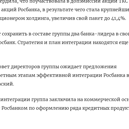
ердила, что поучаствовала в допэмиссии акций ТКС
 акций Росбанка, в результате чего стала крупнейш
онером холдинга, увеличив свой пакет до 41,4%.
 сохранить в составе группы два банка-лидера в сво
осбанк. Стратегия и план интеграции находятся еще
овет директоров группы ожидает предложения
етным этапам эффективной интеграции Росбанка в
вский.
 интеграции группа заключила на коммерческой ос
с Росбанком по оформлению ряда кредитных продук