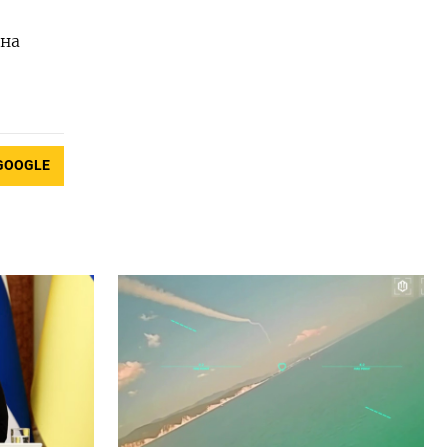
ена
GOOGLE