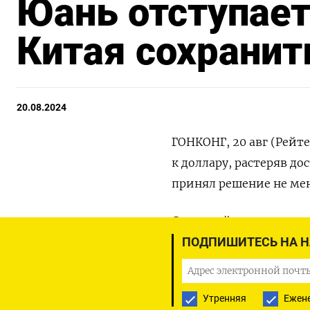
Юань отступает
Китая сохранит
20.08.2024
ГОНКОНГ, 20 авг (Рейт
к доллару, растеряв до
принял решение не мен
Спотовый юань в систе
08:44 МСК снизился на 
ПОДПИШИТЕСЬ НА 
августа. Юань на офшо
Утренняя
Ежен
Перед открытием сесс