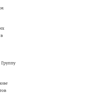
им
их
 в
 Группу
нове
тов