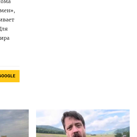
лома
емен»,
чивает
Для
мира
GOOGLE