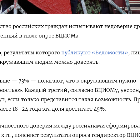
тво российских граждан испытывают недоверие др
еденный в июле опрос ВЦИОМа.
, результаты которого
публикуют «Ведомости»
, ли
 окружающим людям можно доверять.
льше — 73% — полагают, что к окружающим нужно
ностью». Каждый третий, согласно ВЦИОМу, уверен,
ут, если только представится такая возможность. 
сте 18–24 года эта доля достигает 45%.
чностного доверия между россиянами сформирова
-х гг., поясняет результаты опроса гендиректор ВЦ