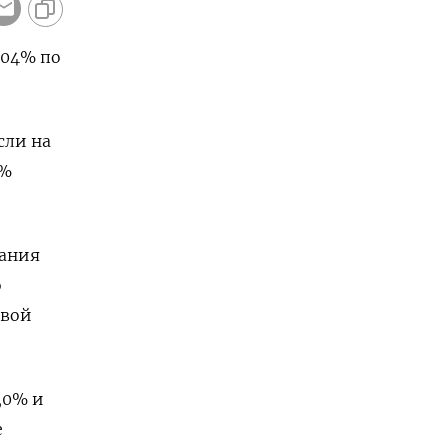
,04% по
сли на
5%
дания
о
евой
,0% и
е