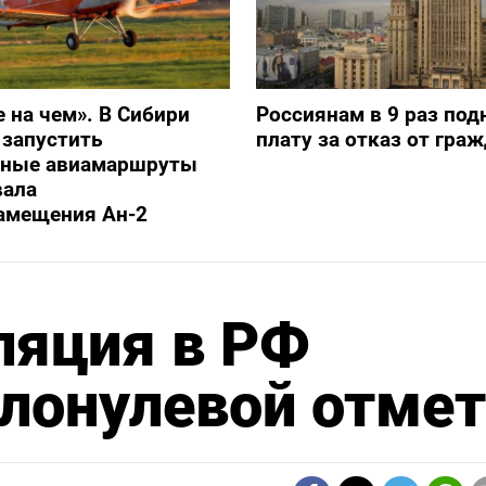
е на чем». В Сибири
Россиянам в 9 раз под
 запустить
плату за отказ от гра
ьные авиамаршруты
вала
амещения Ан-2
ляция в РФ
олонулевой отме