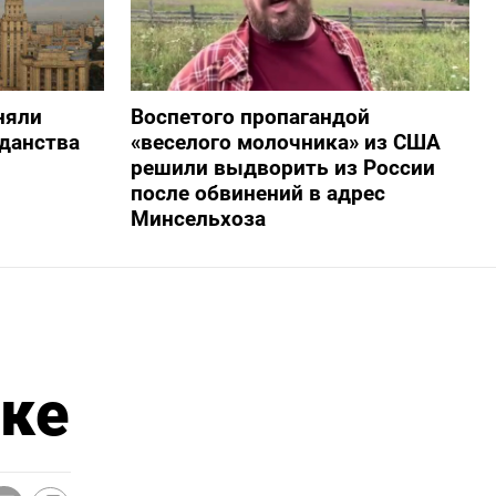
няли
Воспетого пропагандой
жданства
«веселого молочника» из США
решили выдворить из России
после обвинений в адрес
Минсельхоза
тке