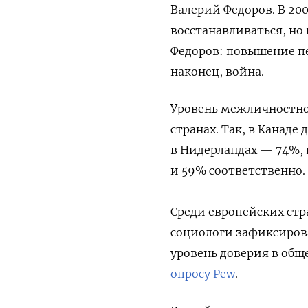
Валерий Федоров.
В 20
восстанавливаться, но
Федоров: повышение пе
наконец, война.
Уровень межличностног
странах. Так, в Канад
в Нидерландах — 74%,
и 59% соответственно.
Среди европейских стр
социологи зафиксирова
уровень доверия в общ
опросу Pew
.