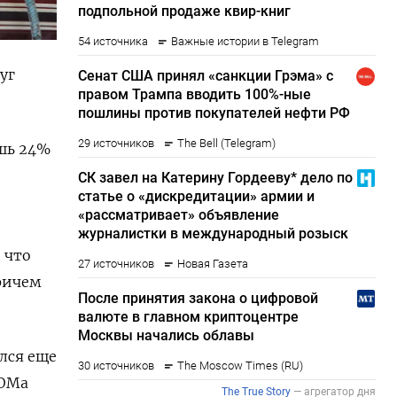
уг
шь 24%
 что
Причем
лся еще
ИОМа