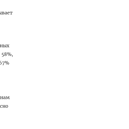
ывает
дных
 58%,
 67%
анам
асно