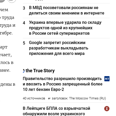
В МВД посоветовали россиянам не
3
 чем
делиться своим мнением в интернете
о труда
Украина впервые ударила по складу
4
труда и
продуктов одной из крупнейших
тябре.
в России сетей супермаркетов
Google запретит российским
5
март
разработчикам выкладывать
приложения для всего мира
ачает,
лось в
анее.
едены в