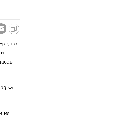
ерг, но
ии:
пасов
03 за
и на