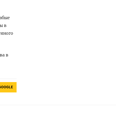
лабые
ы в
тяного
ва в
GOOGLE