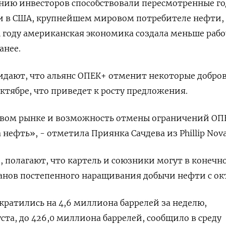
нию инвесторов способствовали пересмотренные г
ти в США, крупнейшем мировом потребителе нефти,
4 году американская экономика создала меньше раб
анее.
идают, что альянс ОПЕК+ отменит некоторые добро
ктябре, что приведет к росту предложения.
овом рынке и возможность отмены ограничений ОП
нефть», - отметила Приянка Сачдева из Phillip Nova
, полагают, что картель и союзники могут в конечн
ланов постепенного наращивания добычи нефти с ок
кратились на 4,6 миллиона баррелей за неделю,
ста, до 426,0 миллиона баррелей, сообщило в среду