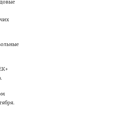
одовые
очих
вольные
ЕК+
.
ом
тября.