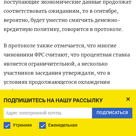
поступающие экономические данные продолжат
соответствовать ожиданиям, то в сентябре,
вероятно, будет уместно смягчить денежно-
кредитную политику, говорится в протоколе.
В протоколе также отмечается, что многие
чиновники ФРС считают, что процентная ставка
является ограничительной, а несколько
участников заседания утверждали, что в
условиях продолжающегося охлаждения
инфляционного давления отсутствие
изменений в ставках будет означать, что ДКП
ПОДПИШИТЕСЬ НА НАШУ РАССЫЛКУ
усилит замедление экономической активности.
ПОДПИСАТЬСЯ
Утренняя
Еженедельная
Оригинал сообщения на английском языке
доступен по коду: (Майкл С. Дерби при участии