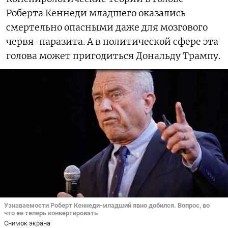
Роберта Кеннеди младшего оказались
смертельно опасными даже для мозгового
червя-паразита. А в политической сфере эта
голова может пригодиться Дональду Трампу.
Узнаваемости Роберт Кеннеди-младший явно добился. Вопрос, во
что ее теперь конвертировать
Снимок экрана