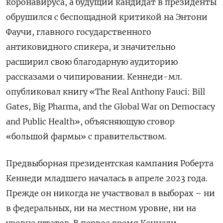
коронавируса, а будущий кандидат в президенты
обрушился с беспощадной критикой на Энтони
Фаучи, главного государственного
антиковидного спикера, и значительно
расширил свою благодарную аудиторию
рассказами о чипировании. Кеннеди
-
мл
.
опубликовал
книгу
«The Real Anthony Fauci: Bill
Gates, Big Pharma, and the Global War on Democracy
and Public Health»,
объясняющую
сговор
«
большой
фармы
»
с
правительством
.
Предвыборная президентская кампания Роберта
Кеннеди младшего началась в апреле 2023 года.
Прежде он никогда не участвовал в выборах – ни
в федеральных, ни на местном уровне, ни на
уровне штатов. В первое время Кеннеди