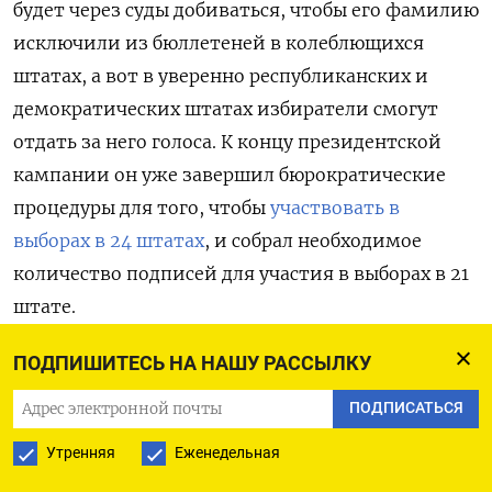
будет через суды добиваться, чтобы его фамилию
исключили из бюллетеней в колеблющихся
штатах, а вот в уверенно республиканских и
демократических штатах избиратели смогут
отдать за него голоса. К концу президентской
кампании он уже завершил бюрократические
процедуры для того, чтобы
участвовать в
выборах в 24 штатах
, и собрал необходимое
количество подписей для участия в выборах в 21
штате.
ПОДПИШИТЕСЬ НА НАШУ РАССЫЛКУ
В начале президентской гонки Роберт Кеннеди
как раз регистрировался в колеблющихся
ПОДПИСАТЬСЯ
штатах, а значит, и собирался сделать выход из
Утренняя
Еженедельная
кампании предметом торга. С самого начала