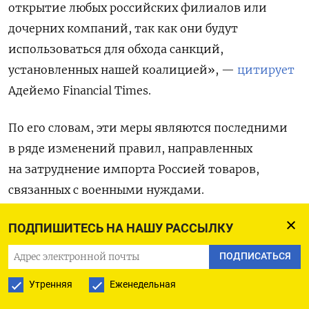
открытие любых российских филиалов или
дочерних компаний, так как они будут
использоваться для обхода санкций,
установленных нашей коалицией», —
цитирует
Адейемо Financial Times.
По его словам, эти меры являются последними
в ряде изменений правил, направленных
на затруднение импорта Россией товаров,
связанных с военными нуждами.
Адейемо отметил, что США переключили
ПОДПИШИТЕСЬ НА НАШУ РАССЫЛКУ
внимание на небольшие банки в новых странах
ПОДПИСАТЬСЯ
после того, как давление на крупные финансовые
Утренняя
Еженедельная
учреждения в Китае, Турции и ОАЭ заставило