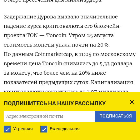
Задержание Дурова вызвало значительное
падение курса криптовалюты его блокчейн-
проекта TON — Toncoin. Утром 25 августа
стоимость монеты упала почти на 20%.
По данным Coinmarketcap, в 11:05 по московскому
времени цена Toncoin снизилась до 5,33 доллара
за монету, что более чем на 20% ниже
показателей предыдущих суток. Капитализация
криптовалюты сократилась до 1,97 миллиарда
долларов, и она временно опустилась на 11-е
ПОДПИШИТЕСЬ НА НАШУ РАССЫЛКУ
место в рейтинге крупнейших криптовалют.
ПОДПИСАТЬСЯ
Однако к 12:35 курс частично восстановился
до 5,50 доллара (-18,4%), и Toncoin вернулся
Утренняя
Еженедельная
в десятку лидеров по капитализации.