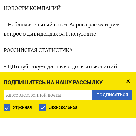
НОВОСТИ КОМПАНИЙ
- Наблюдательный совет Алроса рассмотрит
вопрос о дивидендах за I полугодие
РОССИЙСКАЯ СТАТИСТИКА
- ЦБ опубликует данные о доле инвестиций
нерезидентов в объеме выпусков облигаций
ПОДПИШИТЕСЬ НА НАШУ РАССЫЛКУ
федерального займа
ПОДПИСАТЬСЯ
ДЕНЕЖНЫЙ РЫНОК
Утренняя
Еженедельная
Понедельник, 26 августа
- Аукцион репо Казначейства РФ, 1 млрд р на 1 дн