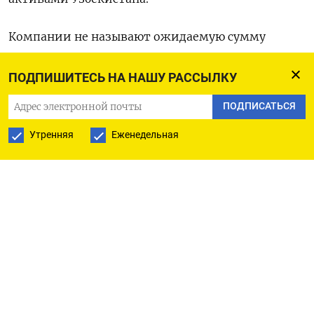
Компании не называют ожидаемую сумму
сделки.
ПОДПИШИТЕСЬ НА НАШУ РАССЫЛКУ
Humo, которая была выставлена на торги 22
ПОДПИСАТЬСЯ
июля, является платежной системой на основе
Утренняя
Еженедельная
банковских платежных карточек для
осуществления операций в Узбекистане и за
рубежом. В рамках платежной системы Humo,
которая была создана в 2018 году, эмитированы
27 миллионов HumoCard, действуют 6.400
банкоматов и свыше 210.000 терминалов.
Согласно данным Агентства по управлению
государственными активами, уставной капитал
Humo составляет порядка $12,2 миллиона.