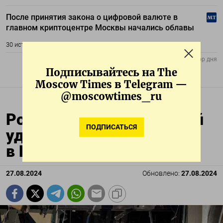
Подписывайтесь на The
Moscow Times в Telegram —
@moscowtimes_ru
Россия нанесла ракетный
ПОДПИСАТЬСЯ
удар по гостинице
в Кривом Роге
27.08.2024
Обновлено:
27.08.2024