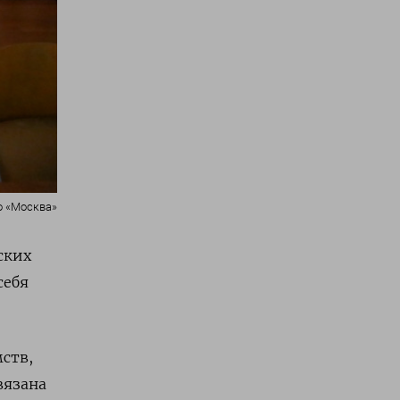
о «Москва»
ских
себя
ств,
вязана