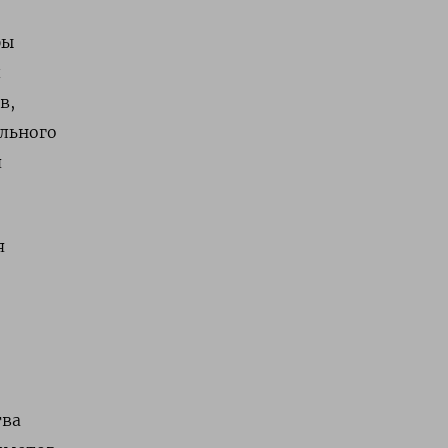
бы
в,
льного
я
я
тва