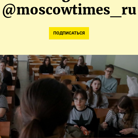
обстрелов
@moscowtimes_ru
Обновлено:
27.08.2024
ПОДПИСАТЬСЯ