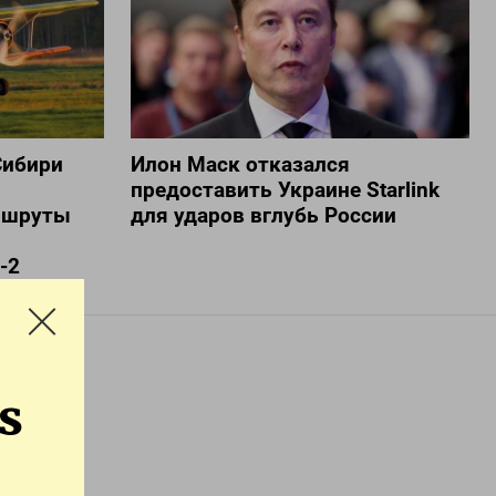
Сибири
Илон Маск отказался
предоставить Украине Starlink
ршруты
для ударов вглубь России
-2
s