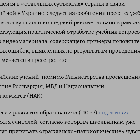
шейся в «отдельных субъектах» страны в связи
ойной в Украине, следует из сообщения пресс-служ
оводству школ и колледжей рекомендовано в рамках
ствующих практической отработке учебных вопросо
р видеоматериала, содержащего примеры положите
ных ошибок, выявленных по результатам проведени
мечается в пресс-релизе.
сийских учений, помимо Министерства просвещени
стие Росгвардия, МВД и Национальный
 комитет (НАК).
егии развития образования» (ИСРО)
подготовил
ских учителей, согласно которым школьникам уже
чнут прививать «гражданско-патриотические» чувс