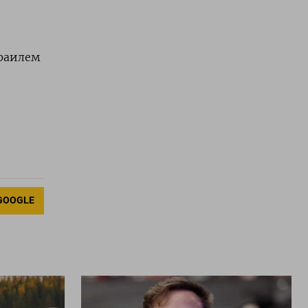
зраилем
GOOGLE