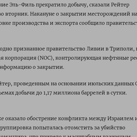
ие Эль-Филь прекратило добычу, сказали Рейтер
о вторник. Накануне о закрытии месторождений н
овке производства и экспорта сообщило правительс
одно признанное правительство Ливии в Триполи, 
я корпорация (NOC), контролирующая нефтяные ре
информацию о закрытии.
йтер, проведенным на основании июльских данных 
емах добычи до 1,17 миллиона баррелей в сутки.
е оказало обострение конфликта между Израилем 
группировка попыталась отомстить за убийство
командира, что привело к масштабным взаимным