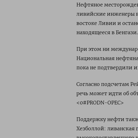
Нефтяное месторожден
ливийские инженеры в
востоке Ливии и остан
находящееся в Бенгази.
При этом ни междунар
Национальная нефтяна
пока не подтвердили 
Согласно подсчетам Ре
речь может идти об объ
<0#PRODN-OPEC>
Поддержку нефти такж
Хезболлой: ливанская 
высокопоставленного 