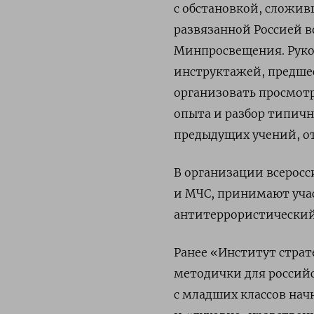
с обстановкой, сложив
развязанной Россией в
Минпросвещения.
Рук
инструктажей, предше
организовать просмот
опыта и разбор типич
предыдущих учений, от
В организации всерос
и МЧС, принимают уча
антитеррористический
Ранее
«Институт страт
методички для россий
с младших классов на