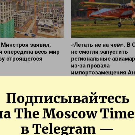
 Минстроя заявил,
«Летать не на чем». В 
я опередила весь мир
не смогли запустить
ву строящегося
региональные авиама
из-за провала
импортозамещения Ан
Подписывайтесь
всей России
на The Moscow Time
рятаться
в Telegram —