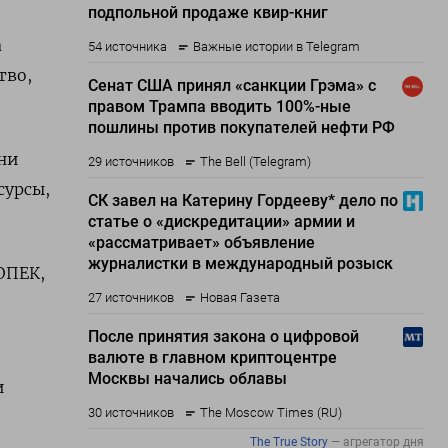
а
тво,
ни
сурсы,
ОПЕК,
и