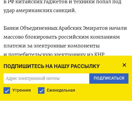
в РФ китайских гаджетов и техники попал под
удар американских санкций.
Банки Объединенных Арабских Эмиратов начали
массово блокировать российским компаниям
платежи за электронные компоненты
и потребительскую электронику из КНР,
сообщает «Коммерсантъ»
со ссылкой
ПОДПИШИТЕСЬ НА НАШУ РАССЫЛКУ
на участников рынка.
ПОДПИСАТЬСЯ
Проблема возникла в августе, рассказывают
Утренняя
Еженедельная
источники «Ъ»: отказывать в транзакциях
стали, в частности, банки Дубая, с помощью
которых оплачивалась львиная доля китайской
техники на российском рынке — до 20% всех