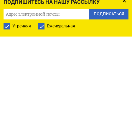
ПОДПИШИТЕСЬ НА НАШУ РАССЫЛКУ
осуществляется за счет выделенных средств
из бюджета России. Но если финансирования
ПОДПИСАТЬСЯ
на поставленные задачи не хватает, то создаются
Утренняя
Еженедельная
предпосылки для неисполнения или
ненадлежащего исполнения чиновниками задач
по не зависящим от них причинам», —
говорится в пояснительной записке.
На данный момент КоАП не дает возможность
прекратить производство по делу
о неисполнении или ненадлежащем исполнении
переданных полномочий. Новые поправки
предусматривают закрытие дел в случаях, когда
региональным властям поставлены задачи,
но на их выполнение не выделены средства