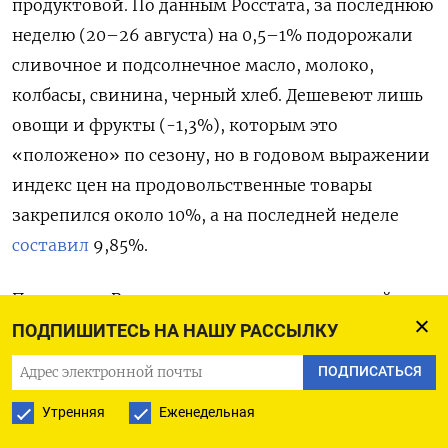
продуктовой. По данным Росстата, за последнюю
неделю (20–26 августа) на 0,5–1% подорожали
сливочное и подсолнечное масло, молоко,
колбасы, свинина, черный хлеб. Дешевеют лишь
овощи и фрукты (-1,3%), которым это
«положено» по сезону, но в годовом выражении
индекс цен на продовольственные товары
закрепился около 10%, а на последней неделе
составил
9,85%.
По данным Росстата, на конец июля годовой рост
цен на хлеб и молоко
установил
рекорд с января
ПОДПИШИТЕСЬ НА НАШУ РАССЫЛКУ
и февраля 2023 г. — 11,2% и 10,7%
ПОДПИСАТЬСЯ
соответственно. С начала августа их стоимость
Утренняя
Еженедельная
выросла еще на 1,2% и 1,3%.