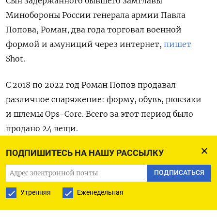
Сын задержанного бывшего замглавы
Минобороны России генерала армии Павла
Попова, Роман, два года торговал военной
формой и амуниций через интернет,
пишет
Shot.
С 2018 по 2022 год Роман Попов продавал
различное снаряжение: форму, обувь, рюкзаки
и шлемы Ops-Core. Всего за этот период было
продано 24 вещи.
ПОДПИШИТЕСЬ НА НАШУ РАССЫЛКУ
Издание отмечает, что Попову-младшему
принадлежит 110-метровая квартира в Химках,
ПОДПИСАТЬСЯ
примерной стоимостью 35 млн рублей. В 2020
Утренняя
Еженедельная
году он был учредителем и владельцем
Химкинской федерации каратэ, но вышел