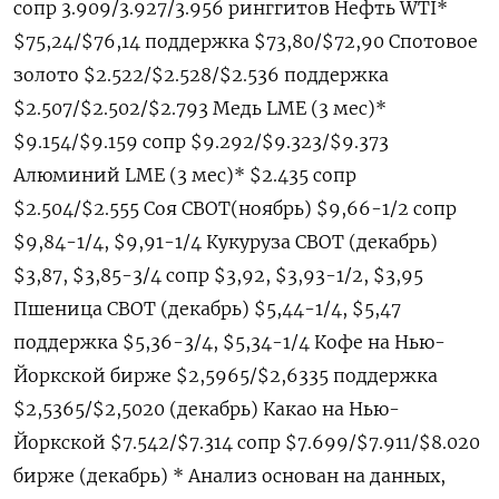
сопр 3.909/3.927/3.956 ринггитов Нефть WTI*
$75,24/$76,14 поддержка $73,80/$72,90 Спотовое
золото $2.522/$2.528/$2.536 поддержка
$2.507/$2.502/$2.793 Медь LME (3 мес)*
$9.154/$9.159 сопр $9.292/$9.323/$9.373
Алюминий LME (3 мес)* $2.435 сопр
$2.504/$2.555 Соя CBOT(ноябрь) $9,66-1/2 сопр
$9,84-1/4, $9,91-1/4 Кукуруза CBOT (декабрь)
$3,87, $3,85-3/4 сопр $3,92, $3,93-1/2, $3,95
Пшеница CBOT (декабрь) $5,44-1/4, $5,47
поддержка $5,36-3/4, $5,34-1/4 Кофе на Нью-
Йоркской бирже $2,5965/$2,6335 поддержка
$2,5365/$2,5020 (декабрь) Какао на Нью-
Йоркской $7.542/$7.314 сопр $7.699/$7.911/$8.020
бирже (декабрь) * Анализ основан на данных,