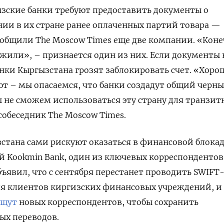
ызские банки требуют предоставить документы о
и в их стране ранее оплаченных партий товара —
 сообщили The Moscow Times еще две компании. «Коне
жили», – признается один из них. Если документы 
анки Кыргызстана грозят заблокировать счет. «Хоро
ют – мы опасаемся, что банки создадут общий черн
 не сможем использоваться эту страну для транзит
собеседник The Moscow Times.
стана сами рискуют оказаться в финансовой блокад
 Kookmin Bank, один из ключевых корреспондентов
бъявил, что с сентября перестанет проводить SWIFT
ля клиентов киргизских финансовых учреждений, и
щут
новых корреспондентов, чтобы сохранить
ых переводов.