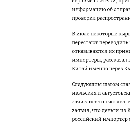
евровые платежи, при
информацию об отправ
проверки распространи
В июле некоторые кырг
перестают переводить 
отказываются их прини
импортеры, рассказал 
Китай именно через К
Следующим шагом стал 
июльских и августовск
зачислись только два, 
заявил, что деньги из
российский импортер 