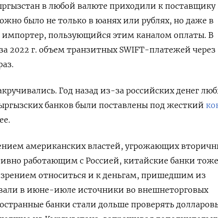
ыргызстан в любой валюте приходили к поставщику 
ожно было не только в юанях или рублях, но даже в
т импортер, пользующийся этим каналом оплаты. В
 за 2022 г. объем транзитных SWIFT-платежей через
раз.
акручивались. Год назад из-за российских денег лю
кыргызских банков были поставлены под жесткий
ко
ее.
лением американских властей, угрожающих вторич
тивно работающим с Россией, китайские банки тож
озрением относиться и к деньгам, пришедшим из
ывали в июне-июле источники во внешнеторговых
остранные банки стали дольше проверять долларов