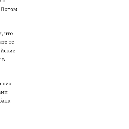
ую
. Потом
, что
что те
ийские
 в
наших
зии
 банк