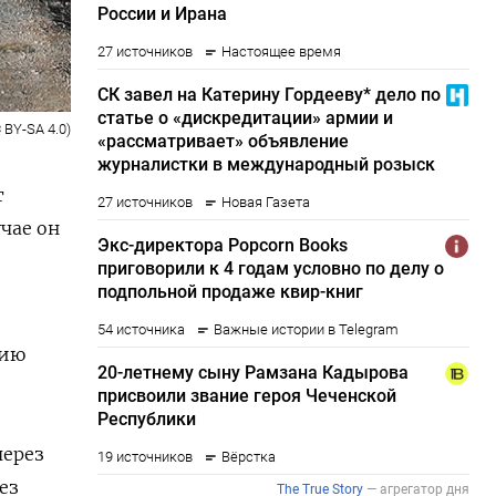
 BY-SA 4.0)
т
чае он
сию
через
ез