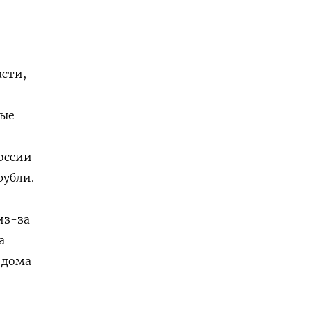
сти,
мые
оссии
рубли.
из-за
а
 дома