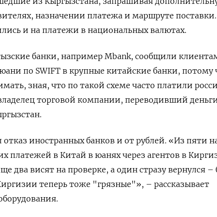
шедшие из Кыргызстана, запрашивая дополнительн
ителях, назначении платежа и маршруте поставки
лись и на платежи в национальных валютах.
ызские банки, например Mbank, сообщили клиентам
юани по SWIFT в крупные китайские банки, потому 
мать, зная, что по такой схеме часто платили росс
владелец торговой компании, переводивший деньги
ыргызстан.
отказ иностранных банков и от рублей. «Из пяти 
их платежей в Китай в юанях через агентов в Кирги
еще два висят на проверке, а один стразу вернулся –
 Киргизии теперь тоже "грязные"», – рассказывает
оборудования.