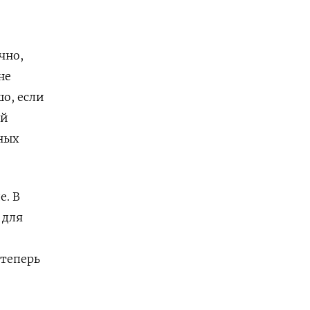
чно,
не
шо, если
ый
ных
е. В
 для
-
 теперь