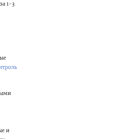
за 1-3
бые
нтроль
ными
е
ые и