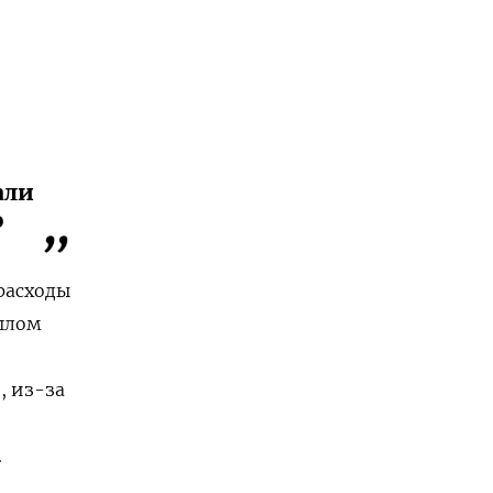
али
ю
расходы
ошлом
, из-за
.