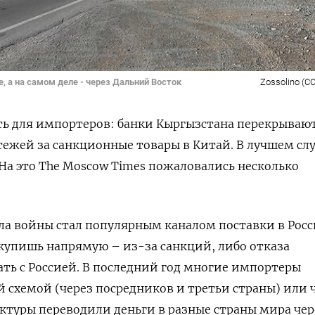
, а на самом деле - через Дальний Восток
Zossolino (CC
ть для импортеров: банки Кыргызстана перекрываю
ежей за санкционные товары в Китай. В лучшем слу
На это The Moscow Times
пожаловались несколько
ла войны стал популярным каналом поставки в Рос
акупишь напрямую – из-за санкций, либо отказа
ть с Россией. В последний год многие импортеры
й схемой (через посредников и третьи страны) или 
ктуры переводили деньги в разные страны мира чер