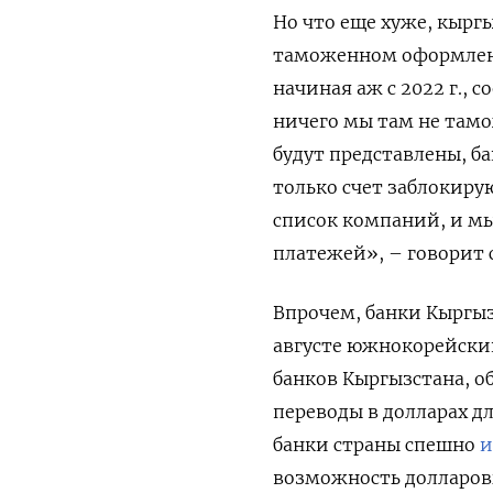
Но что еще хуже, кырг
таможенном оформлени
начиная аж с 2022 г.,
ничего мы там не тамо
будут представлены, б
только счет заблокиру
список компаний, и мы
платежей», – говорит 
Впрочем, банки Кыргыз
августе южнокорейский
банков Кыргызстана, о
переводы в долларах д
банки страны спешно
и
возможность долларов