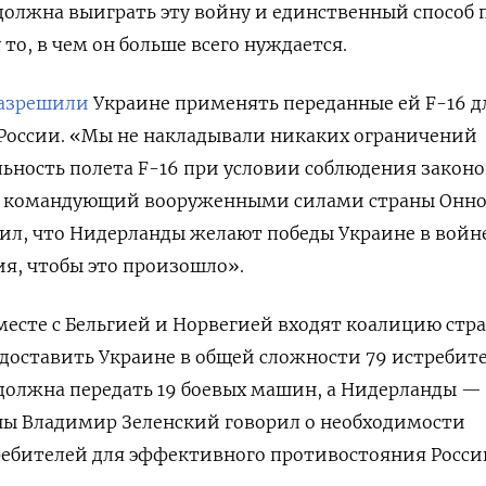
 должна выиграть эту войну и единственный способ
 то, в чем он больше всего нуждается.
азрешили
Украине применять переданные ей F-16 д
 России. «Мы не накладывали никаких ограничений
льность полета F-16 при условии соблюдения законо
л командующий вооруженными силами страны Онн
ил, что Нидерланды желают победы Украине в войн
ия, чтобы это произошло».
есте с Бельгией и Норвегией входят коалицию стра
доставить Украине в общей сложности 79 истребит
я должна передать 19 боевых машин, а Нидерланды — 
ны Владимир Зеленский говорил о необходимости
ребителей для эффективного противостояния Росси