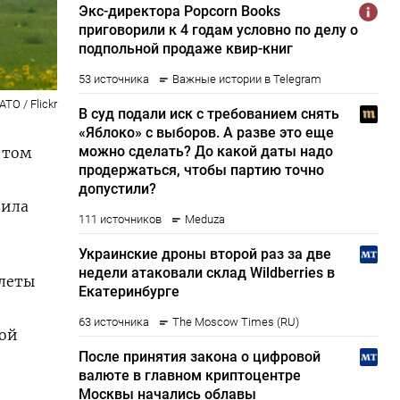
ATO / Flickr
 том
вила
олеты
ной