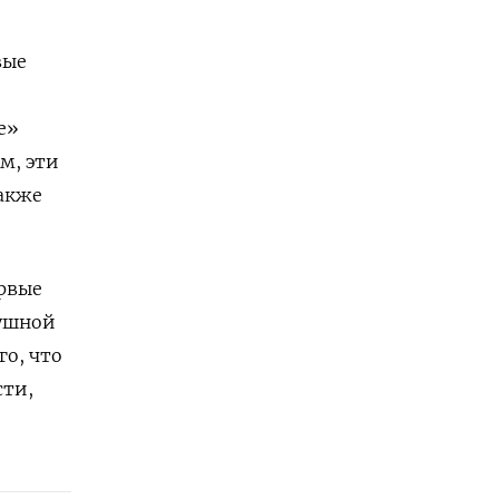
вые
е»
м, эти
акже
ервые
душной
го, что
сти,