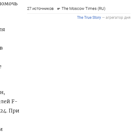
 помочь
ля
в
о
е
н,
елей F-
24. При
и