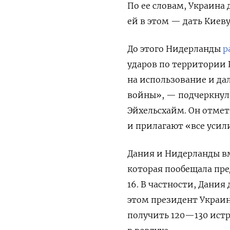
По ее словам, Украина
ей в этом — дать Киеву
До этого Нидерланды
р
ударов по территории
на использование и да
войны», — подчеркну
Эйхельсхайм. Он отмет
и прилагают «все усил
Дания и Нидерланды вм
которая пообещала пре
16. В частности, Дани
этом президент Украи
получить 120—130 ист