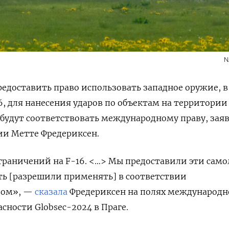
N
едоставить право использовать западное оружие, в
6, для нанесения ударов по объектам на территории
и будут соответствовать международному праву, зая
и Метте Фредериксен.
граничений на F-16. <…> Мы предоставили эти сам
сть [разрешили применять] в соответствии
вом», —
сказала
Фредериксен на полях международ
сности Globsec-2024 в Праге.