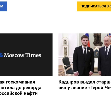
АМ
ПОДПИСАТЬСЯ В 
ая госкомпания
Кадыров выдал старш
астила до рекорда
сыну звание «Герой Че
оссийской нефти