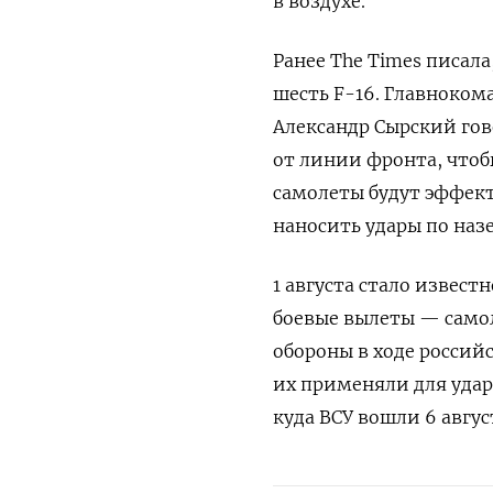
в воздухе.
Ранее The
Times
писала
шесть F-16. Главноко
Александр Сырский гов
от линии фронта, чтоб
самолеты будут эффек
наносить удары по на
1 августа стало извес
боевые вылеты — само
обороны в ходе российс
их применяли для удар
куда ВСУ вошли 6 август