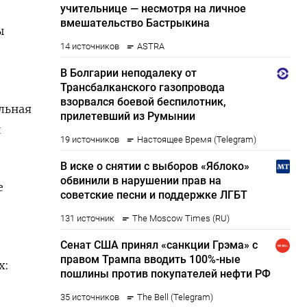
ы
льная
и
е
х: