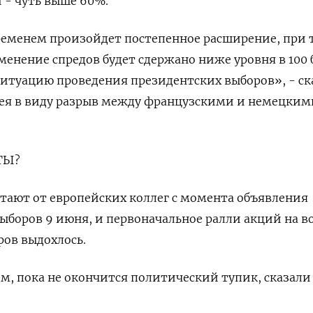
и - чуть выше 60%.
ременем произойдет постепенное расширение, при 
менение спредов будет сдержано ниже уровня в 100 б
т ситуацию проведения президентских выборов», - ск
мея в виду разрыв между французскими и немецким
ТЫ?
тают от европейских коллег с момента объявления
боров 9 июня, и первоначальное ралли акций на в
ров выдохлось.
, пока не окончится политический тупик, сказали