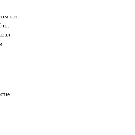
том что
.п.,
азал
и
олне