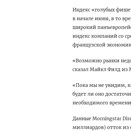
Индекс «голубых фишек
в начале июня, в то вр
широкий панъевропейс
индекс компаний со с
французской экономики
«Возможно рынки недо
сказал Майкл Филд из M
«Пока мы не увидим, к
будет ли оно достаточ
необходимого времени
Данные Morningstar Di
миллиардов) отток из 