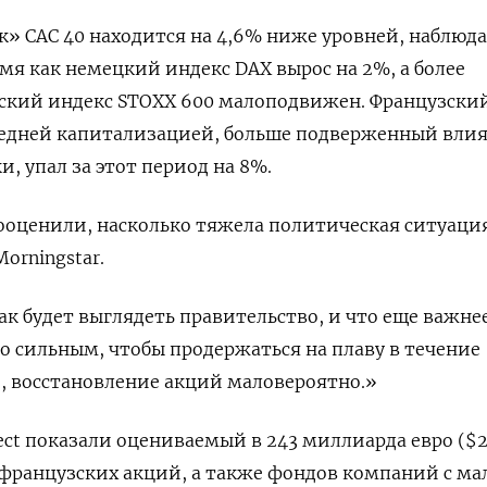
» CAC 40 находится на 4,6% ниже уровней, наблюд
емя как немецкий индекс DAX вырос на 2%, а более
кий индекс STOXX 600 малоподвижен. Французски
редней капитализацией, больше подверженный вли
, упал за этот период на 8%.
оценили, насколько тяжела политическая ситуация
orningstar.
ак будет выглядеть правительство, и что еще важнее
но сильным, чтобы продержаться на плаву в течение
, восстановление акций маловероятно.»
rect показали оцениваемый в 243 миллиарда евро ($
французских акций, а также фондов компаний с ма