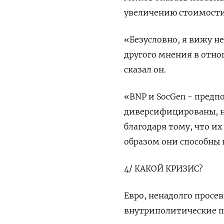
увеличению стоимост
«Безусловно, я вижу н
другого мнения в отн
сказал он.
«BNP и SocGen - предп
диверсифицированы, н
благодаря тому, что и
образом они способны 
4/ КАКОЙ КРИЗИС?
Евро, ненадолго просев
внутриполитические п