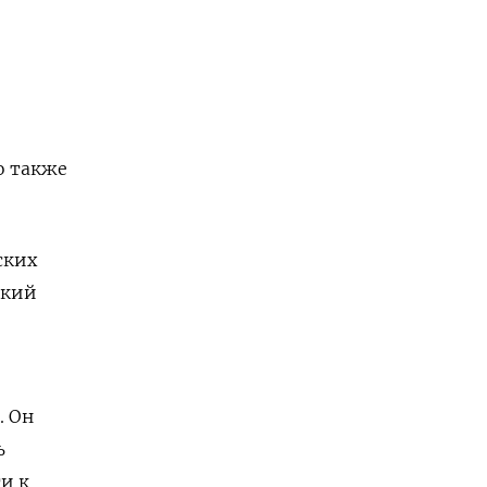
о также
ских
ский
. Он
ь
и к