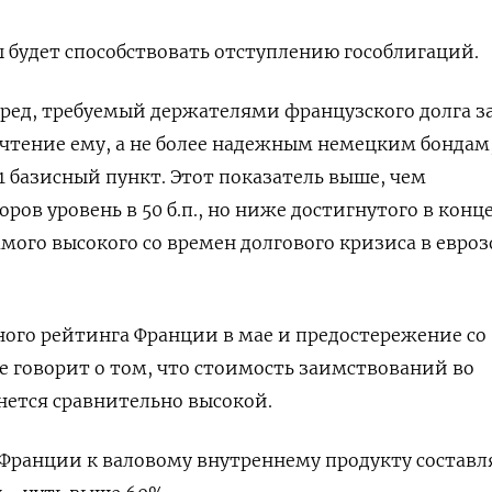
ы будет способствовать отступлению гособлигаций.
пред, требуемый держателями французского долга за
чтение ему, а не более надежным немецким бондам
1 базисный пункт. Этот показатель выше, чем
ров уровень в 50 б.п., но ниже достигнутого в конц
 самого высокого со времен долгового кризиса в евро
ого рейтинга Франции в мае и предостережение со
е говорит о том, что стоимость заимствований во
нется сравнительно высокой.
Франции к валовому внутреннему продукту составл