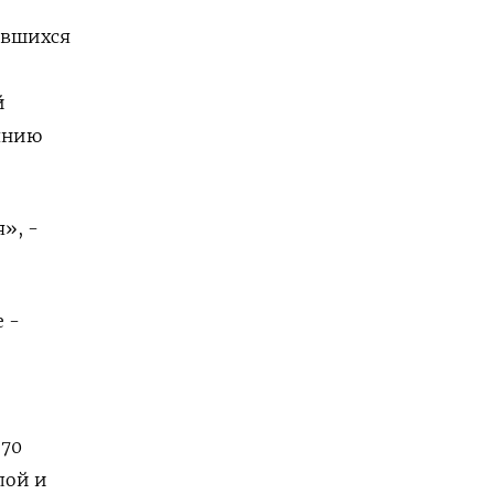
авшихся
й
янию
», -
 -
270
лой и