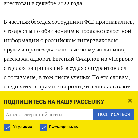
арестован в декабре 2022 года.
В частных беседах сотрудники ФСБ признавались,
что аресты по обвинениям в продаже секретной
информации о российском гиперзвуковом
оружии происходят «по высокому желанию»,
рассказал адвокат Евгений Смирнов из «Первого
отдела», защищавший в судах фигурантов дел
о госизмене, в том числе ученых. По его словам,
следователи прямо говорили, что докладывают
Путину о каждом таком деле в отношении
ПОДПИШИТЕСЬ НА НАШУ РАССЫЛКУ
ученых.
ПОДПИСАТЬСЯ
Цель работы ФСБ — продемонстрировать, что
Утренняя
Еженедельная
за тайнами о российских ракетах охотятся