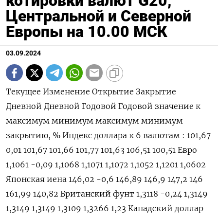
котировки валют G20,
Центральной и Северной
Европы на 10.00 МСК
03.09.2024
Текущее Изменение Открытие Закрытие Дневной Дневной Годовой Годовой значение к максимум минимум максимум минимум закрытию, % Индекс доллара к 6 валютам : 101,67 0,01 101,67 101,66 101,77 101,63 106,51 100,51 Евро 1,1061 -0,09 1,1068 1,1071 1,1072 1,1052 1,1201 1,0602 Японская иена 146,02 -0,6 146,89 146,9 147,2 146 161,99 140,82 Британский фунт 1,3118 -0,24 1,3149 1,3149 1,3149 1,3109 1,3266 1,23 Канадский доллар 1,3515 0,18 1,3491 1,3491 1,353 1,3493 1,3946 1,323 Шведская крона 10,2751 0,27 10,2412 10,2479 10,2859 10,244 11,0487 10,0558 Швейцарский франк 0,8518 0,04 0,8513 0,8515 0,853 0,8512 0,9224 0,84 Валюты G20: Аргентинский песо 952,5 0,21 0 952,5 0 0 952,5 810,65 Австралийский доллар 0,6739 -0,75 0,679 0,679 0,6792 0,6731 0,6839 0,635 Бразильский реал 5,6162 -0,03 5,6162 5,6177 5,6171 5,6145 5,8648 4,8314 Индийская рупия 83,95 0,08 83,914 83,88 83,955 83,919 84,1647 82,65 Индонезийская рупия 15 520 0 15 520 15 520 15 582 15 530 16 493 15 300 Китайский юань 7,1185 0,02 7,1188 7,117 7,1237 7,1174 7,2774 7,0851 Мексиканский песо 19,766 -0,23 19,82 19,812 19,8693 19,7717 20,043 16,2645 Российский рубль 89,4 -0,44 89,4955 89,7955 90,1455 89,32 96,3955 82,02 Саудовский риал 3,7526 0 3,7525 3,7525 3,7527 3,7506 3,7545 3,7483 Турецкая лира 33,929 0,14 33,88 33,8799 33,9615 33,8843 34,4059 29,567 Южнокорейская вона 1 340,02 0,19 1 337,48 1 337,48 1 344,28 1 336,67 1 400,15 1 291,17 Южноафриканский ранд 17,8874 0,35 17,8275 17,8252 17,9232 17,8197 19,3912 17,5974 Европа: Польский злотый 3,863 0,24 3,8537 3,8539 3,8705 3,8568 4,1235 3,8094 Чешская крона 22,63 0,16 22,594 22,594 22,649 22,621 23,883 22,308 Венгерский форинт 354,93 0,11 354,55 354,55 355,43 354,63 373,51 343,35 Норвежская крона 10,6116 0,28 10,576 10,582 10,6321 10,5783 11,1381 10,1432