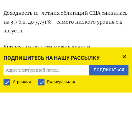
Доходность 10-летних облигаций США снизилась
на 3,7 б.п. до 3,731% - самого низкого уровня с 4
августа.
Кривая доходности между двух- и
десятилетними госбондами США находилась на
ПОДПИШИТЕСЬ НА НАШУ РАССЫЛКУ
уровне 0,80 б.п. после того, как во вторник
ПОДПИСАТЬСЯ
вернулась на положительную территорию
впервые с 5 августа.
Утренняя
Еженедельная
Оригинал сообщения на английском языке
доступен по коду:
(Карен Бреттелл)