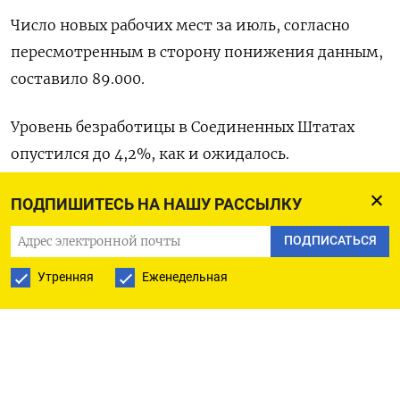
Число новых рабочих мест за июль, согласно
пересмотренным в сторону понижения данным,
составило 89.000.
Уровень безработицы в Соединенных Штатах
опустился до 4,2%, как и ожидалось.
Средняя почасовая оплата труда в США в августе
ПОДПИШИТЕСЬ НА НАШУ РАССЫЛКУ
поднялась в месячном выражении на 0,7% при
ПОДПИСАТЬСЯ
прогнозе роста на 0,3%. (Бюро Рейтер в Гданьске)
Утренняя
Еженедельная
ПОДПИСАТЬСЯ НА ТЕЛЕГРАМ
ПОДПИСАТЬСЯ В GOOGLE