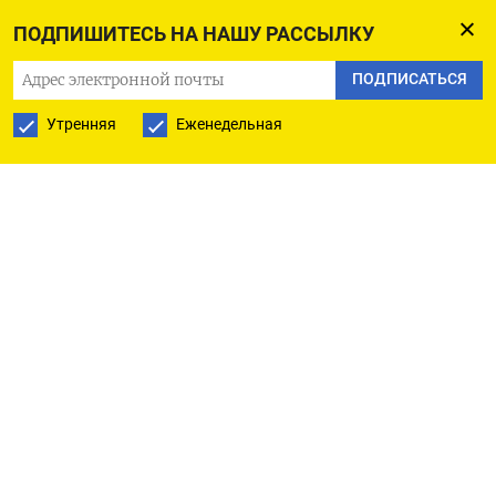
два обвинения в шифровании стали
ПОДПИШИТЕСЬ НА НАШУ РАССЫЛКУ
неожиданными для технологических
приложений с шифрованием сообщений, среди
ПОДПИСАТЬСЯ
которых WhatsApp, Signal и даже iMessage
Утренняя
Еженедельная
от Apple. Эти обвинения означают, что сервисы
обмена зашифрованными сообщениями
вынуждены искать доказательства того, что они
не нарушают французский закон. Это также
пролило свет на то, как с помощью непонятных
законов западные правительства пытаются
установить контроль над личным общением
людей в Интернете. В основе обвинений
в криптографии лежит закон, обязывающий
любую компанию, предлагающую
криптологические инструменты, уведомлять