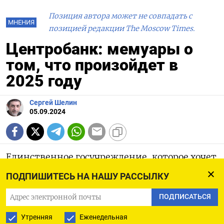
Позиция автора может не совпадать с
МНЕНИЯ
позицией редакции The Moscow Times.
Центробанк: мемуары о
том, что произойдет в
2025 году
Сергей Шелин
05.09.2024
Единственное госучреждение, которое хочет
вернуть российскую экономику к
ПОДПИШИТЕСЬ НА НАШУ РАССЫЛКУ
утраченной «нормальности», поделилось
ПОДПИСАТЬСЯ
мыслями, реально ли такое в следующем
году. Вывод: застоя, видимо, не избежать. Но
Утренняя
Еженедельная