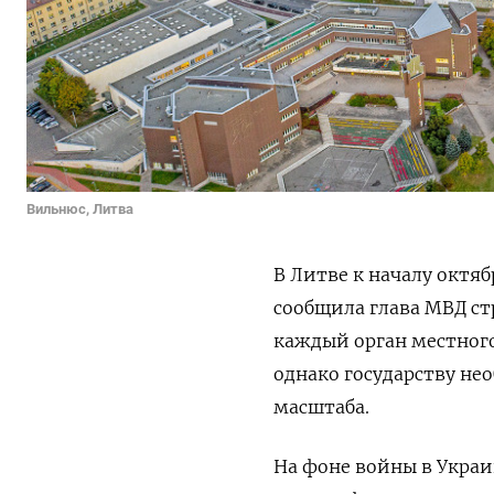
Вильнюс, Литва
В Литве к началу октя
сообщила глава МВД ст
каждый орган местног
однако государству н
масштаба.
На фоне войны в Украи