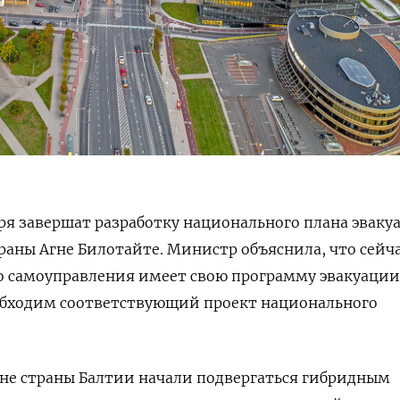
бря завершат разработку национального плана эваку
раны Агне Билотайте. Министр объяснила, что сейч
о самоуправления имеет свою программу эвакуации
еобходим соответствующий проект национального
не страны Балтии начали подвергаться гибридным