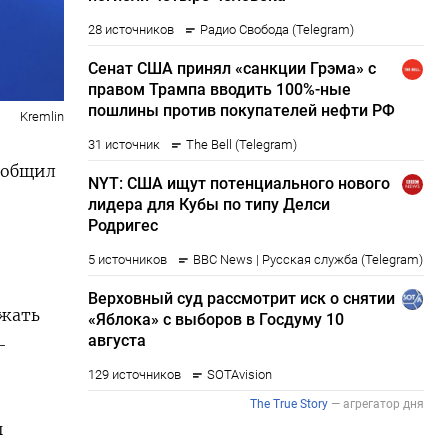
Kremlin
ообщил
ржать
—
ы