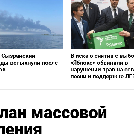
и Сызранский
В иске о снятии с выб
оды вспыхнули после
«Яблоко» обвинили в
ов
нарушении прав на со
песни и поддержке ЛГ
план массовой
ления