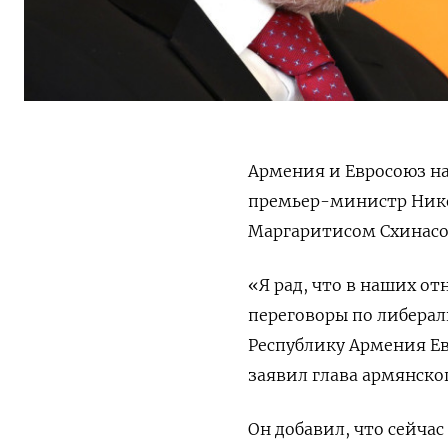
Армения и Евросоюз на
премьер-министр Нико
Маргаритисом Схинасо
«Я рад, что в наших о
переговоры по либера
Республику Армения Е
заявил глава армянско
Он добавил, что сейча