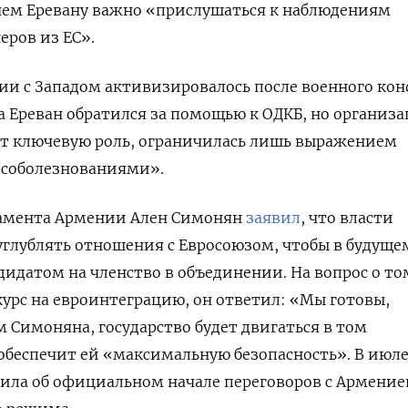
с чем Еревану важно «прислушаться к наблюдениям
еров из ЕС».
ии с Западом активизировалось после военного ко
а Ереван обратился за помощью к ОДКБ, но организа
ет ключевую роль, ограничилась лишь выражением
«соболезнованиями».
ламента Армении Ален Симонян
заявил
, что власти
глублять отношения с Евросоюзом, чтобы в будуще
дидатом на членство в объединении. На вопрос о то
 курс на евроинтеграцию, он ответил: «Мы готовы,
м Симоняна, государство будет двигаться в том
обеспечит ей «максимальную безопасность».
В июле
вила
об официальном начале переговоров с Армение