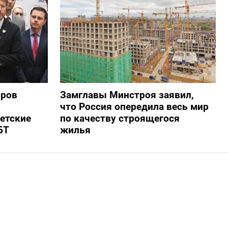
оров
Замглавы Минстроя заявил,
что Россия опередила весь мир
ветские
по качеству строящегося
БТ
жилья