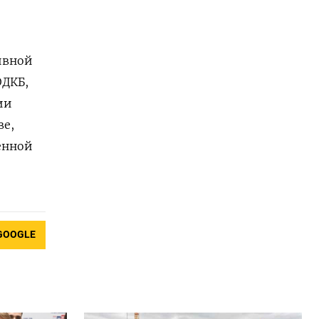
ивной
ОДКБ,
ии
ве,
енной
GOOGLE