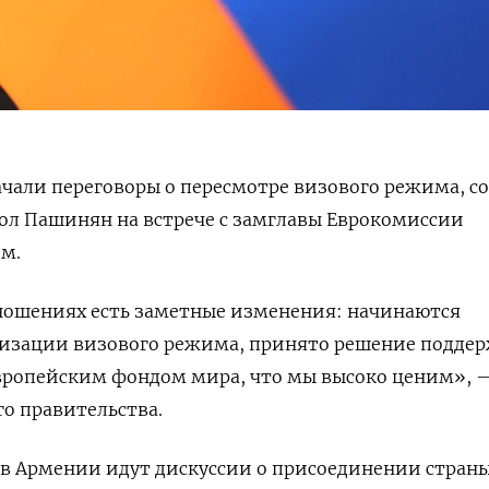
чали переговоры о пересмотре визового режима, с
л Пашинян на встрече с замглавы Еврокомиссии
м.
тношениях есть заметные изменения: начинаются
лизации визового режима, принято решение подде
вропейским фондом мира, что мы высоко ценим», 
го правительства.
с в Армении идут дискуссии о присоединении стран