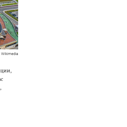
Wikimedia
ации,
ас
,