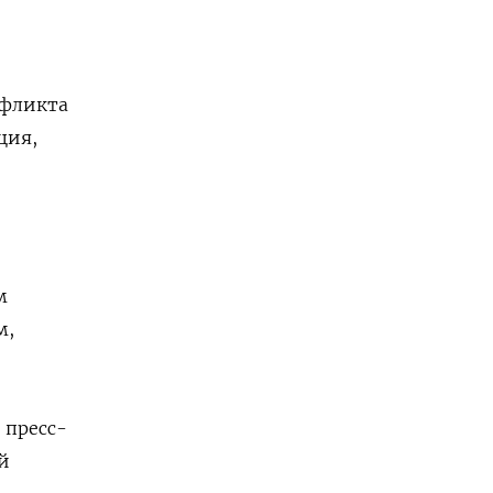
нфликта
ция,
м
м,
 пресс-
й