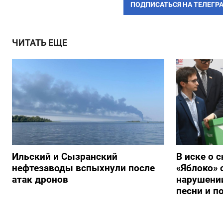
ПОДПИСАТЬСЯ НА ТЕЛЕГР
ЧИТАТЬ ЕЩЕ
Ильский и Сызранский
В иске о 
нефтезаводы вспыхнули после
«Яблоко» 
атак дронов
нарушении
песни и п