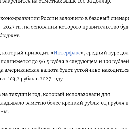
 закрепится на отметках выше 100 за доллар.
кономразвития России заложило в базовый сценар
–2027 гг., на основании которого правительство буд
 бюджет.
, который приводит «
Интерфакс
», средний курс до
ду поднимется до 96,5 рубля в следующем и 100 рубле
ода американская валюта будет устойчиво находитьс
а: 103,2 рубля в 2027 году.
 на текущий год, который использовали для
адывало заметно более крепкий рубль: 91,1 рубля в
6-м.
пережил сильнейшее за 9 лет падение и вошел в топ