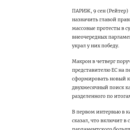
ПАРИЖ, 9 сен (Рейтер
назначить главой пра
массовые протесты в с
внеочередных парламен
украл у них победу.
Макрон в четверг пору
представителю ЕС на п
сформировать новый к
двухмесячный поиск к
разделенного по итога
В первом интервью в к
сказал, что включит в
парламентского больши