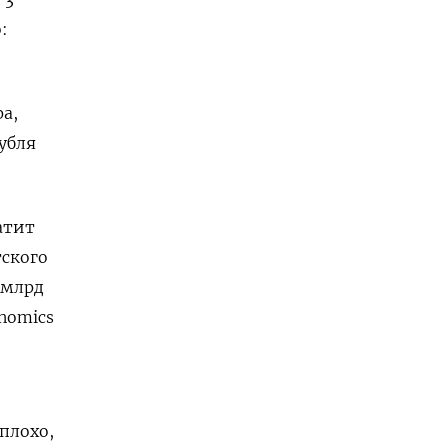
:
а,
рубля
атит
тского
 млрд
nomics
плохо,