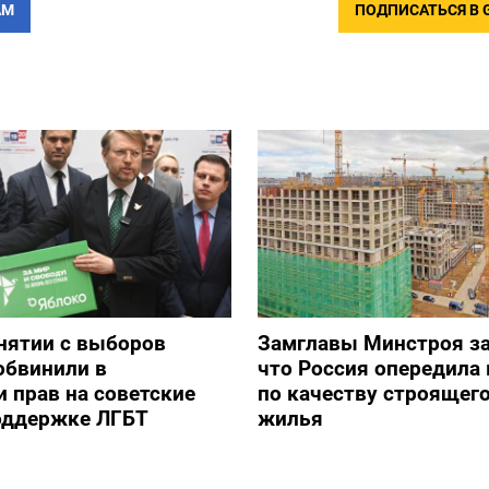
АМ
ПОДПИСАТЬСЯ В 
снятии с выборов
Замглавы Минстроя за
обвинили в
что Россия опередила 
 прав на советские
по качеству строящег
оддержке ЛГБТ
жилья