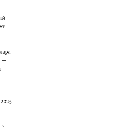
ий
ет
ллара
й —
я
 2025
-3