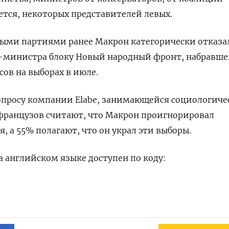
еется, некоторых представителей левых.
выми партиями ранее Макрон категорически отказа
р-министра блоку Новый народный фронт, набравш
сов на выборах в июле.
опросу компании Elabe, занимающейся социологич
французов считают, что Макрон проигнорировал
, а 55% полагают, что он украл эти выборы.
 английском языке доступен по коду: