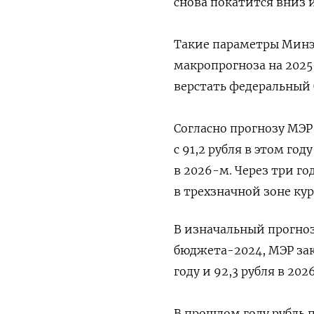
снова покатится вниз и
Такие параметры Минэ
макропрогноза на 2025
верстать федеральный
Согласно прогнозу МЭР
с 91,2 рубля в этом го
в 2026-м. Через три г
в трехзначной зоне курс
В изначальный прогноз
бюджета-2024, МЭР закл
году и 92,3 рубля в 202
В прошлом году рубль 