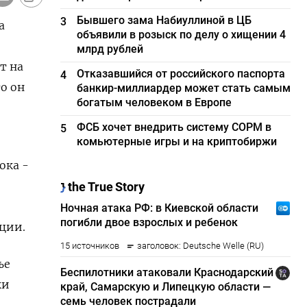
Бывшего зама Набиуллиной в ЦБ
3
а
объявили в розыск по делу о хищении 4
млрд рублей
т на
Отказавшийся от российского паспорта
4
о он
банкир-миллиардер может стать самым
богатым человеком в Европе
ФСБ хочет внедрить систему СОРМ в
5
комьютерные игры и на криптобиржи
ока -
ции.
ье
ки