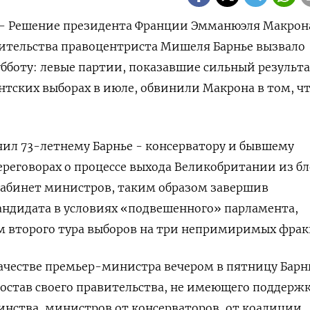
) - Решение президента Франции Эмманюэля Макрон
вительства правоцентриста Мишеля Барнье вызвало
убботу: левые партии, показавшие сильный результа
тских выборах в июле, обвинили Макрона в том, чт
чил 73-летнему Барнье - консерватору и бывшему
ереговорах о процессе выхода Великобритании из бл
абинет министров, таким образом завершив
андидата в условиях «подвешенного» парламента,
м второго тура выборов на три непримиримых фрак
ачестве премьер-министра вечером в пятницу Барн
 состав своего правительства, не имеющего поддерж
нства, министров от консерваторов, от коалиции