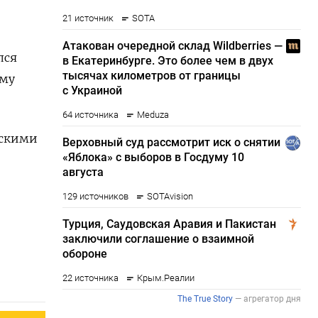
лся
ему
ескими