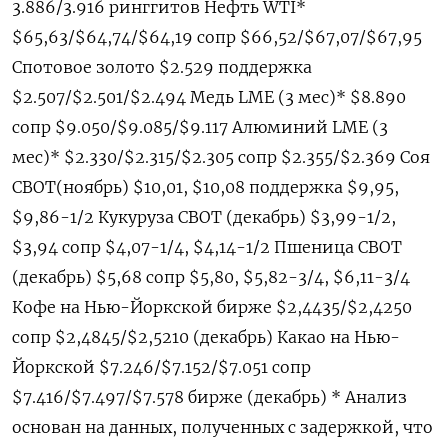
3.886/3.916 ринггитов Нефть WTI*
$65,63/$64,74/$64,19 сопр $66,52/$67,07/$67,95
Спотовое золото $2.529 поддержка
$2.507/$2.501/$2.494 Медь LME (3 мес)* $8.890
сопр $9.050/$9.085/$9.117 Алюминий LME (3
мес)* $2.330/$2.315/$2.305 сопр $2.355/$2.369 Соя
CBOT(ноябрь) $10,01, $10,08 поддержка $9,95,
$9,86-1/2 Кукуруза CBOT (декабрь) $3,99-1/2,
$3,94 сопр $4,07-1/4, $4,14-1/2 Пшеница CBOT
(декабрь) $5,68 сопр $5,80, $5,82-3/4, $6,11-3/4
Кофе на Нью-Йоркской бирже $2,4435/$2,4250
сопр $2,4845/$2,5210 (декабрь) Какао на Нью-
Йоркской $7.246/$7.152/$7.051 сопр
$7.416/$7.497/$7.578 бирже (декабрь) * Анализ
основан на данных, полученных с задержкой, что