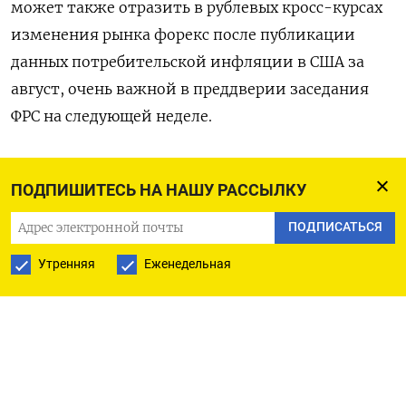
может также отразить в рублевых кросс-курсах
изменения рынка форекс после публикации
данных потребительской инфляции в США за
август, очень важной в преддверии заседания
ФРС на следующей неделе.
Индикативный курс LSEG доллара к рублю на 9.40
ПОДПИШИТЕСЬ НА НАШУ РАССЫЛКУ
МСК был вблизи отметки 90,90, и российская
валюта набирает 0,3% от уровней закрытия
ПОДПИСАТЬСЯ
вторника, по итогам которого она подешевела
Утренняя
Еженедельная
на полпроцента.
В паре с евро рубль котируется по 100,66,
дешевея на 0,4%, а во вторник российская
валюта потеряла против европейской порядка
трети процента.