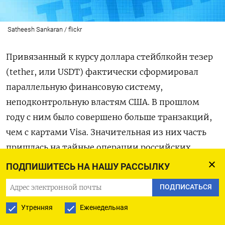
Satheesh Sankaran / flickr
Привязанный к курсу доллара стейблкойн тезер
(tether, или USDT) фактически сформировал
параллельную финансовую систему,
неподконтрольную властям США. В прошлом
году с ним было совершено больше транзакций,
чем с картами Visa. Значительная из них часть
пришлась на тайные операции российских
участников.
ПОДПИШИТЕСЬ НА НАШУ РАССЫЛКУ
ПОДПИСАТЬСЯ
Везде, где правительство США ограничило
доступ к долларовой финансовой системе – в
Утренняя
Еженедельная
России, Иране, Венесуэле, тезер процветает в