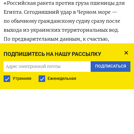
«Российская ракета против груза пшеницы для
Египта. Сегодняшний удар в Черном море —
по обычному гражданскому судну сразу после
выхода из украинских территориальных вод.
По предварительным данным, к счастью,
обошлось без человеческих потерь», —
написал
ПОДПИШИТЕСЬ НА НАШУ РАССЫЛКУ
он в своем телеграм-канале.
ПОДПИСАТЬСЯ
Глава государства отметил, что Украина — один
Утренняя
Еженедельная
из ключевых «доноров продовольственной
безопасности» и от их поставок зависят много
стран Африки и Ближнего Востока. Зеленский
уточнил, что Киев будет делать все для защиты
портов и продолжения поставки
продовольствия на глобальный рынок.