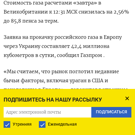
Стоимость газа расчетами «завтра» в
Великобритании к 12:31 МСК снизилась на 2,56%
до 85,8 пенса за терм.
Заявка на прокачку российского газа в Европу
через Украину составляет 42,4 миллиона
кубометров в сутки, сообщил Газпром .
«Мы считаем, что рынок поглотил недавние
бычьи факторы, включая ураган в США и
похолодание в Европе», - говорится в утреннем
отчете Юрия Онышкова из LSEG, который
ПОДПИШИТЕСЬ НА НАШУ РАССЫЛКУ
ожидает, что цены в целом останутся
ПОДПИСАТЬСЯ
стабильными.
Утренняя
Еженедельная
Общий объем заявок на экспорт норвежского