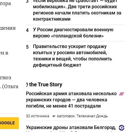
«Если вербовка не сработает — будет
3
тора
мобилизация». Две трети российских
регионов начали платить охотникам за
контрактниками
ршения
У России диагностировали военную
4
версию «голландской болезни»
Правительство ускорит продажу
5
ен в
изъятых у россиян автомобилей,
техники и вещей, чтобы пополнить
дефицитный бюджет
огноз
 (Ольга
GOOGLE