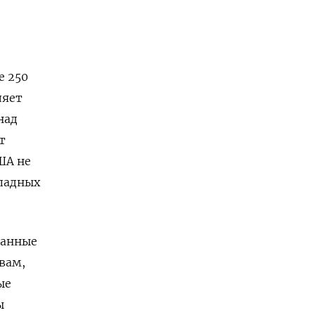
е 250
ляет
над
т
ША не
падных
данные
вам,
ые
ы