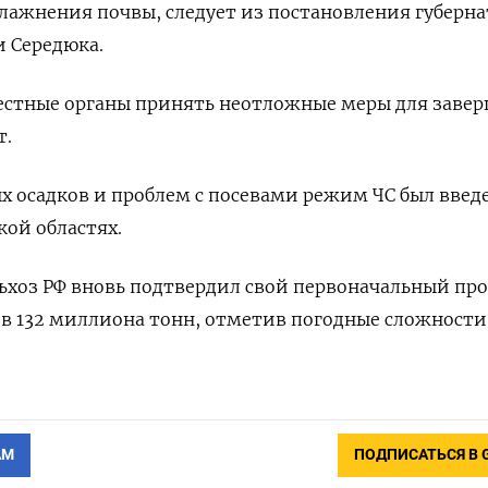
лажнения почвы, следует из постановления губерна
и Середюка.
естные органы принять неотложные меры для заве
т.
х осадков и проблем с посевами режим ЧС был введ
ой областях.
ьхоз РФ вновь подтвердил свой первоначальный пр
у в 132 миллиона тонн, отметив погодные сложности.
АМ
ПОДПИСАТЬСЯ В 