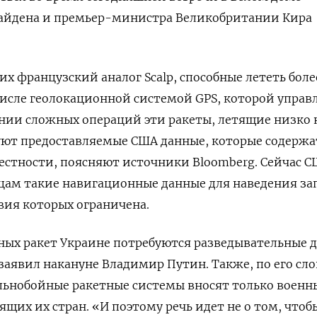
айдена и премьер-министра Великобритании Кира
их французский аналог Scalp, способные лететь боле
числе геолокационной системой GPS, которой управ
нии сложных операций эти ракеты, летящие низко 
уют предоставляемые США данные, которые содержа
стности, поясняют источники Bloomberg. Сейчас С
цам такие навигационные данные для наведения за
твия которых ограничена.
ных ракет Украине потребуются разведывательные 
 заявил накануне Владимир Путин. Также, по его сло
льнобойные ракетные системы вносят только военн
щих их стран. «И поэтому речь идет не о том, чтоб