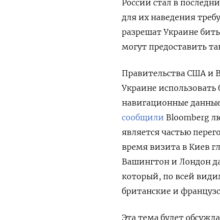
России стал в последн
для их наведения треб
разрешат Украине бит
могут предоставить та
Правительства США и 
Украине использовать
навигационные данные 
сообщили
Bloomberg лю
является частью перего
время визита в Киев 
Вашингтон и Лондон д
который, по всей види
британские и французс
Эта тема будет обсужд