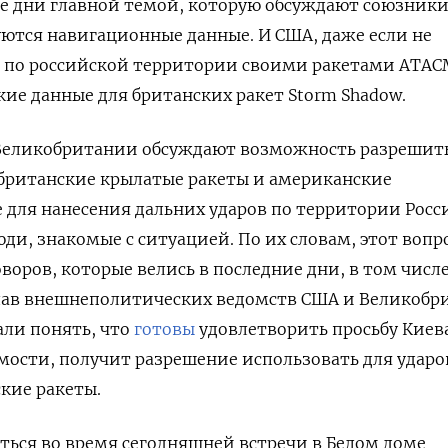
ие дни главной темой, которую обсуждают союзники
уются навигационные данные. И США, даже если не
ь по российской территории своими ракетами ATAC
кие данные для британских ракет Storm Shadow.
Великобритании обсуждают возможность разрешит
 британские крылатые ракеты и американские
для нанесения дальних ударов по территории Росс
ди, знакомые с ситуацией. По их словам, этот вопр
воров, которые велись в последние дни, в том числе
глав внешнеполитических ведомств США и Великобр
али понять, что
готовы
удовлетворить просьбу Киев
мости, получит разрешение использовать для ударо
кие ракеты.
аться во время сегодняшней встречи в Белом доме