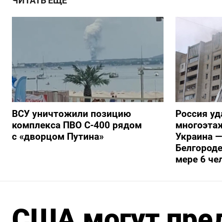
ЧИТАТЬ ЕЩЕ
ВСУ уничтожили позицию
Россия уд
комплекса ПВО С-400 рядом
многоэтаж
с «дворцом Путина»
Украина —
Белгороде
мере 6 че
США могут пре